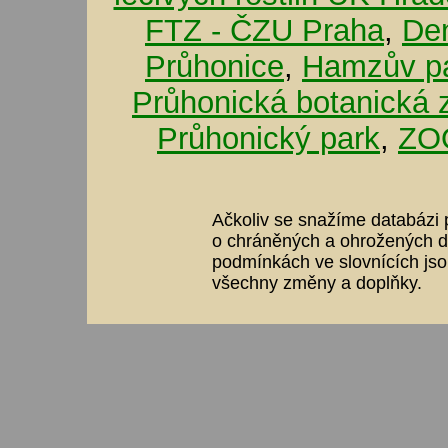
FTZ - ČZU Praha
,
De
Průhonice
,
Hamzův pa
Průhonická botanická 
Průhonický park
,
ZOO
Ačkoliv se snažíme databázi p
o chráněných a ohrožených dr
podmínkách ve slovnících jso
všechny změny a doplňky.