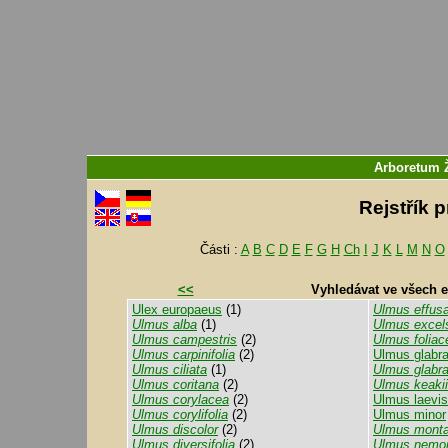
Arboretum
Rejstřík 
Části :
A
B
C
D
E
F
G
H
Ch
I
J
K
L
M
N
O
<<
Vyhledávat ve všech 
Ulex europaeus
(1)
Ulmus effus
Ulmus alba
(1)
Ulmus excel
Ulmus campestris
(2)
Ulmus foliac
Ulmus carpinifolia
(2)
Ulmus glabr
Ulmus ciliata
(1)
Ulmus glabra 
Ulmus coritana
(2)
Ulmus keakii
Ulmus corylacea
(2)
Ulmus laevis
Ulmus corylifolia
(2)
Ulmus minor
Ulmus discolor
(2)
Ulmus mont
Ulmus diversifolia
(2)
Ulmus nemo