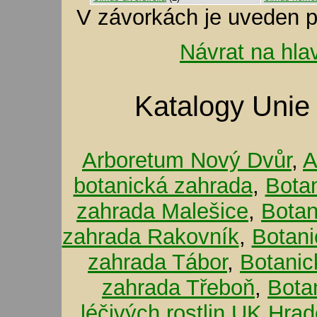
V závorkách je uveden p
Návrat na hla
Katalogy Unie
Arboretum Nový Dvůr
,
A
botanická zahrada
,
Bota
zahrada Malešice
,
Botan
zahrada Rakovník
,
Botani
zahrada Tábor
,
Botanic
zahrada Třeboň
,
Bota
léčivých rostlin UK Hra