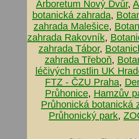
Arboretum Nový Dvůr
,
A
botanická zahrada
,
Bota
zahrada Malešice
,
Botan
zahrada Rakovník
,
Botani
zahrada Tábor
,
Botanic
zahrada Třeboň
,
Bota
léčivých rostlin UK Hra
FTZ - ČZU Praha
,
De
Průhonice
,
Hamzův pa
Průhonická botanická 
Průhonický park
,
ZOO