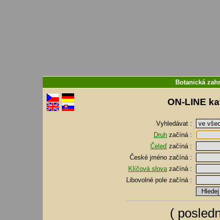
Botanická zah
ON-LINE kat
Vyhledávat :
Druh
začíná :
Čeleď
začíná :
České jméno
začíná :
Klíčová slova
začíná :
Libovolné pole
začíná :
(
posledn