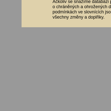
Ačkoliv se snažíme databázi p
o chráněných a ohrožených dr
podmínkách ve slovnících jso
všechny změny a doplňky.