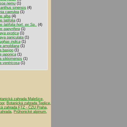
soa nemu
(1)
anthus sinensis
(4)
nia caerulea
(1)
s alba
(4)
 latifolia
(1)
s latifolia hort. ex Sp..
(4)
s papyrifera
(1)
aya exotica
(1)
aya paniculata
(1)
ughas indica
(1)
 arnoldiana
(1)
 basjoo
(1)
 japonica
(1)
 sikkimensis
(1)
 ventricosa
(1)
tanická zahrada Malešice
,
bor
,
Botanická zahrada Teplice
,
ká zahrada FTZ - ČZU Praha
,
zahrada
,
Průhonické alpinum
,