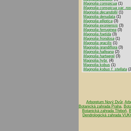
Magnolia conspicua
(1)
Magnolia conspicua var. ros
Magnolia decandollii
(1)
Magnolia denudata
(1)
Magnolia elliptica
(3)
Magnolia exoniensis
(3)
Magnolia ferruginea
(3)
Magnolia foetida
(3)
Magnolia frondosa
(1)
Magnolia gracilis
(1)
Magnolia grandiflora
(3)
Magnolia halleana
(2)
Magnolia hartwegii
(3)
Magnolia hybr.
(4)
Magnolia kobus
(1)
Magnolia kobus f. stellata
(2
Arboretum Nový Dvůr
,
Arb
Botanická zahrada Praha
,
Bot
Botanická zahrada Třeboň
,
B
Dendrologická zahrada VUK