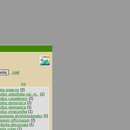
,
zpět
>>
tia praecox
(2)
ilus arbutifolia var. m..
(1)
ilus canadensis
(2)
ilus domestica
(2)
ilus germanica
(1)
ilus pyracantha
(1)
sequoia glyptostroboides
(2)
reum officinarum
(2)
obiota decussata
(1)
elia yulan
(1)