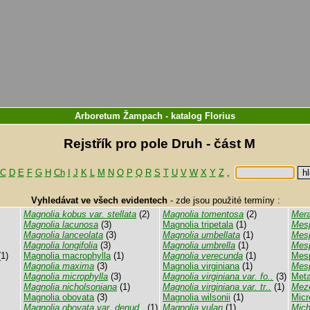
Arboretum Žampach
-
katalog
Florius
Rejstřík pro pole Druh - část M
C
D
E
F
G
H
Ch
I
J
K
L
M
N
O
P
Q
R
S
T
U
V
W
X
Y
Z
,
Vyhledávat ve všech evidentech
-
zde jsou použité termíny :
Magnolia kobus var. stellata
(2)
Magnolia tomentosa
(2)
Mera
Magnolia lacunosa
(3)
Magnolia tripetala
(1)
Mesp
Magnolia lanceolata
(3)
Magnolia umbellata
(1)
Mesp
Magnolia longifolia
(3)
Magnolia umbrella
(1)
Mesp
1)
Magnolia macrophylla
(1)
Magnolia verecunda
(1)
Mesp
Magnolia maxima
(3)
Magnolia virginiana
(1)
Mesp
Magnolia microphylla
(3)
Magnolia virginiana var. fo..
(3)
Meta
Magnolia nicholsoniana
(1)
Magnolia virginiana var. tr..
(1)
Meze
Magnolia obovata
(3)
Magnolia wilsonii
(1)
Micr
Magnolia obovata var. denud..
(1)
Magnolia yulan
(1)
Mich