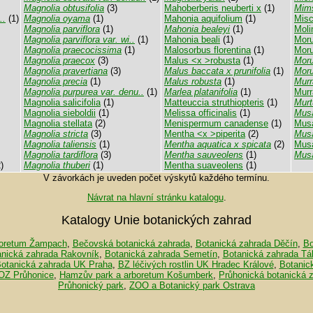
Magnolia obtusifolia
(3)
Mahoberberis neuberti x
(1)
Mim
..
(1)
Magnolia oyama
(1)
Mahonia aquifolium
(1)
Misc
Magnolia parviflora
(1)
Mahonia bealeyi
(1)
Moli
Magnolia parviflora var. wi..
(1)
Mahonia beali
(1)
Moru
Magnolia praecocissima
(1)
Malosorbus florentina
(1)
Morus
Magnolia praecox
(3)
Malus <x >robusta
(1)
Moru
Magnolia pravertiana
(3)
Malus baccata x prunifolia
(1)
Moru
Magnolia precia
(1)
Malus robusta
(1)
Murr
Magnolia purpurea var. denu..
(1)
Marlea platanifolia
(1)
Murr
Magnolia salicifolia
(1)
Matteuccia struthiopteris
(1)
Murt
Magnolia sieboldii
(1)
Melissa officinalis
(1)
Musa
Magnolia stellata
(2)
Menispermum canadense
(1)
Musa
Magnolia stricta
(3)
Mentha <x >piperita
(2)
Musa
Magnolia taliensis
(1)
Mentha aquatica x spicata
(2)
Musa
Magnolia tardiflora
(3)
Mentha sauveolens
(1)
Musa
)
Magnolia thuberi
(1)
Mentha suaveolens
(1)
V závorkách je uveden počet výskytů každého termínu.
Návrat na hlavní stránku katalogu
.
Katalogy Unie botanických zahrad
oretum Žampach
,
Bečovská botanická zahrada
,
Botanická zahrada Děčín
,
Bo
anická zahrada Rakovník
,
Botanická zahrada Semetín
,
Botanická zahrada Tá
otanická zahrada UK Praha
,
BZ léčivých rostlin UK Hradec Králové
,
Botanic
OZ Průhonice
,
Hamzův park a arboretum Košumberk
,
Průhonická botanická 
Průhonický park
,
ZOO a Botanický park Ostrava