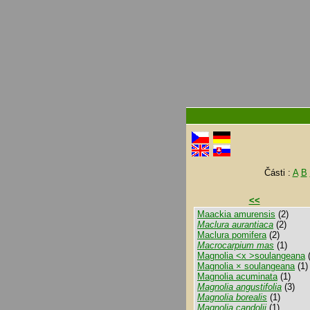
Části :
A
B
<<
Maackia amurensis
(2)
Maclura aurantiaca
(2)
Maclura pomifera
(2)
Macrocarpium mas
(1)
Magnolia <x >soulangeana
(
Magnolia × soulangeana
(1)
Magnolia acuminata
(1)
Magnolia angustifolia
(3)
Magnolia borealis
(1)
Magnolia candolii
(1)