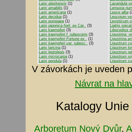
Larix alaskensis
(1)
Lavandula v
Larix amabilis
(1)
Lerouxia nu
Larix americana
(1)
Leuce alba
(
Larix decidua
(1)
Leucojum v
Larix europaea
(1)
Levisticum of
Larix japonica hort. ex Car..
(3)
Liatris spica
Larix kaempferi
(3)
Libocedrus d
Larix kaempferi f. rubescens
(3)
Ligustrina re
Larix kaempferi Fortune ex..
(1)
Ligustrina am
Larix kaempferi var. rubesc..
(3)
Ligustrum c
Larix laricina
(1)
Ligustrum lo
Larix leptolepis
(3)
Ligustrum re
Larix microcarpa
(1)
Ligustrum si
Larix pendula
(1)
Ligustrum vu
V závorkách je uveden p
Návrat na hla
Katalogy Unie
Arboretum Nový Dvůr
,
A