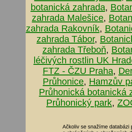
botanická zahrada
,
Bota
zahrada Malešice
,
Botan
zahrada Rakovník
,
Botani
zahrada Tábor
,
Botanic
zahrada Třeboň
,
Bota
léčivých rostlin UK Hra
FTZ - ČZU Praha
,
De
Průhonice
,
Hamzův pa
Průhonická botanická 
Průhonický park
,
ZOO
Ačkoliv se snažíme databázi p