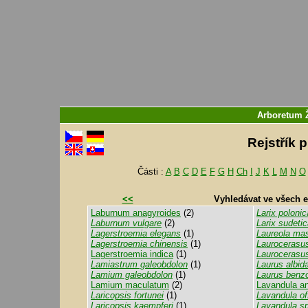
Arboretum
Rejstřík 
Části :
A
B
C
D
E
F
G
H
Ch
I
J
K
L
M
N
O
<<
Vyhledávat ve všech 
Laburnum anagyroides
(2)
Larix polonic
Laburnum vulgare
(2)
Larix sudeti
Lagerstroemia elegans
(1)
Laureola ma
Lagerstroemia chinensis
(1)
Laurocerasus
Lagerstroemia indica
(1)
Laurocerasus 
Lamiastrum galeobdolon
(1)
Laurus albid
Lamium galeobdolon
(1)
Laurus benz
Lamium maculatum
(2)
Lavandula an
Laricopsis fortunei
(1)
Lavandula off
Laricopsis kaempferi
(1)
Lavandula s