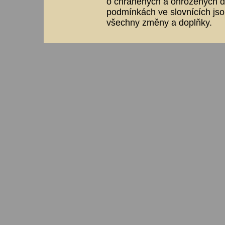
o chráněných a ohrožených dr
podmínkách ve slovnících jso
všechny změny a doplňky.