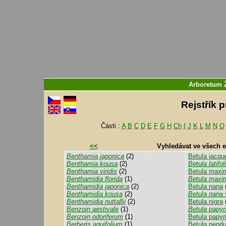
Arboretum
Rejstřík 
Části :
A
B
C
D
E
F
G
H
Ch
I
J
K
L
M
N
O
<<
Vyhledávat ve všech 
Benthamia japonica
(2)
Betula jacqu
Benthamia kousa
(2)
Betula latifol
Benthamia viridis
(2)
Betula maxi
Benthamidia florida
(1)
Betula maxi
Benthamidia japonica
(2)
Betula nana
Benthamidia kousa
(2)
Betula nana v
Benthamidia nuttallii
(2)
Betula nigra
Benzoin aestivale
(1)
Betula papy
Benzoin odoriferum
(1)
Betula papyri
Berberis aquifolium
(1)
Betula pendu