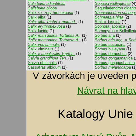
Salisburia adiantifolia
Sequoia wellingtonia
(4
Salisburia biloba
Sequoiadendron gigan
Salix <x >erythroflexuosa
(1)
Shaniodendron subaequ
Salix alba
(1)
Schmaltzia hirta
(2)
Salix alba Tristis x matsud..
(1)
Smilax hispida
(1)
Salix erythroflexuosa
(1)
Sophora japonica
(2)
Salix lucida
(1)
Sorbopyrus x Bollviller
Salix matsudana 'Tortuosa A..
(1)
Sorbus aria
(1)
Salix matsudana 'Tortuosa A..
(1)
Sorbus aria agg. × Sorb
Salix veriviminalis
(1)
Sorbus aucuparia
(1)
Salix viminalis
(1)
Sorbus bulleyana
(1)
Salix x sepulcralis 'Erythr..
(1)
Sorbus domestica
(2)
Salvia grandiflora Ten.
(1)
Sorbus gongashanica
(
Salvia officinalis
(1)
Sorbus gonggashanica
Sassafras albidum
(1)
Sorbus melanocarpa
(1
V závorkách je uveden p
Návrat na hla
Katalogy Unie