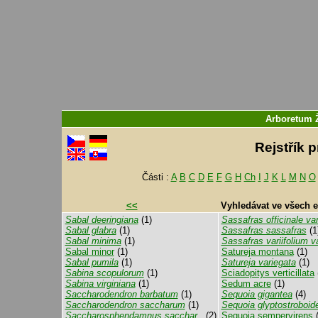
Arboretum
Rejstřík 
Části :
A
B
C
D
E
F
G
H
Ch
I
J
K
L
M
N
O
<<
Vyhledávat ve všech 
Sabal deeringiana
(1)
Sassafras officinale var
Sabal glabra
(1)
Sassafras sassafras
(1
Sabal minima
(1)
Sassafras variifolium va
Sabal minor
(1)
Satureja montana
(1)
Sabal pumila
(1)
Satureja variegata
(1)
Sabina scopulorum
(1)
Sciadopitys verticillata
Sabina virginiana
(1)
Sedum acre
(1)
Saccharodendron barbatum
(1)
Sequoia gigantea
(4)
Saccharodendron saccharum
(1)
Sequoia glyptostroboid
Saccharosphendamnus sacchar..
(2)
Sequoia sempervirens
(