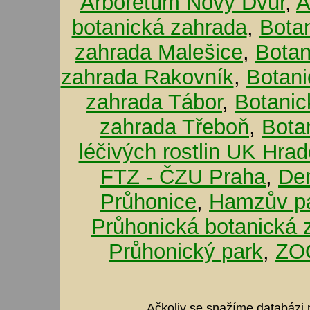
Arboretum Nový Dvůr
,
A
botanická zahrada
,
Bota
zahrada Malešice
,
Botan
zahrada Rakovník
,
Botani
zahrada Tábor
,
Botanic
zahrada Třeboň
,
Bota
léčivých rostlin UK Hra
FTZ - ČZU Praha
,
De
Průhonice
,
Hamzův pa
Průhonická botanická 
Průhonický park
,
ZOO
Ačkoliv se snažíme databázi p