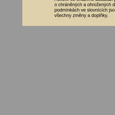
o chráněných a ohrožených dr
podmínkách ve slovnících jso
všechny změny a doplňky.