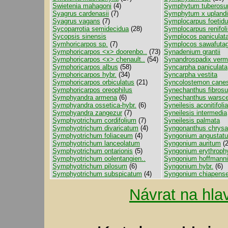
Swietenia mahagoni
(4)
Symphytum tuberos
Syagrus cardenasii
(7)
Symphytum x upland
Syagrus vagans
(7)
Symplocarpus foetid
Sycoparrotia semidecidua
(28)
Symplocarpus renifol
Sycopsis sinensis
Symplocos paniculat
Symhoricarpos sp.
(7)
Symplocos sawafutag
Symphoricarpos <x> doorenbo..
(73)
Synadenium grantii
Symphoricarpos <x> chenault..
(54)
Synandrospadix verm
Symphoricarpos albus
(58)
Syncarpha paniculata
Symphoricarpos hybr.
(34)
Syncarpha vestita
Symphoricarpos orbiculatus
(21)
Syncolostemon cane
Symphoricarpos oreophilus
Synechanthus fibros
Symphyandra armena
(6)
Synechanthus warsce
Symphyandra ossetica-hybr.
(6)
Syneilesis aconitifolia
Symphyandra zangezur
(7)
Syneilesis intermedia
Symphyotrichum cordifolium
(7)
Syneilesis palmata
Symphyotrichum divaricatum
(4)
Syngonanthus chrysa
Symphyotrichum foliaceum
(4)
Syngonium angustat
Symphyotrichum lanceolatum
Syngonium auritum
(2
Symphyotrichum ontarionis
(5)
Syngonium erythroph
Symphyotrichum oolentangien..
Syngonium hoffmanni
Symphyotrichum pilosum
(6)
Syngonium hybr.
(6)
Symphyotrichum subspicatum
(4)
Syngonium chiapens
Návrat na hla