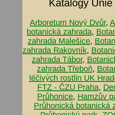
Katalogy Unie
Arboretum Nový Dvůr
,
A
botanická zahrada
,
Bota
zahrada Malešice
,
Botan
zahrada Rakovník
,
Botani
zahrada Tábor
,
Botanic
zahrada Třeboň
,
Bota
léčivých rostlin UK Hra
FTZ - ČZU Praha
,
De
Průhonice
,
Hamzův pa
Průhonická botanická 
Průhonický park
,
ZOO