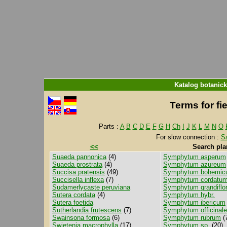
Katalog botanic
Terms for fi
Parts :
A
B
C
D
E
F
G
H
Ch
I
J
K
L
M
N
O
For slow connection :
S
<<
Search pla
Suaeda pannonica
(4)
Symphytum asperum
Suaeda prostrata
(4)
Symphytum azureum
Succisa pratensis
(49)
Symphytum bohemi
Succisella inflexa
(7)
Symphytum cordatu
Sudamerlycaste peruviana
Symphytum grandiflo
Sutera cordata
(4)
Symphytum hybr.
Sutera foetida
Symphytum ibericum
Sutherlandia frutescens
(7)
Symphytum officinale
Swainsona formosa
(6)
Symphytum rubrum
(
Swietenia macrophylla
(17)
Symphytum sp.
(20)