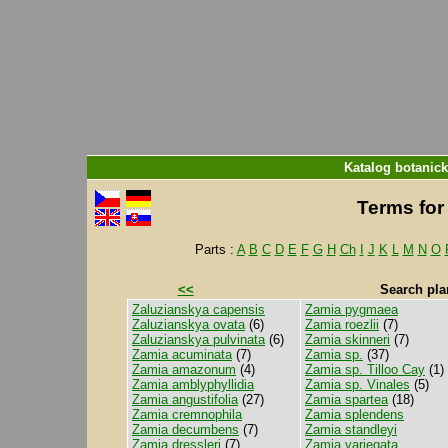
Katalog botanic
Terms for 
Parts :
A
B
C
D
E
F
G
H
Ch
I
J
K
L
M
N
O
<<
Search pla
Zaluzianskya capensis
Zamia pygmaea
Zaluzianskya ovata
(6)
Zamia roezlii
(7)
Zaluzianskya pulvinata
(6)
Zamia skinneri
(7)
Zamia acuminata
(7)
Zamia sp.
(37)
Zamia amazonum
(4)
Zamia sp. Tilloo Cay
(1)
Zamia amblyphyllidia
Zamia sp. Vinales
(5)
Zamia angustifolia
(27)
Zamia spartea
(18)
Zamia cremnophila
Zamia splendens
Zamia decumbens
(7)
Zamia standleyi
Zamia dressleri
(7)
Zamia variegata