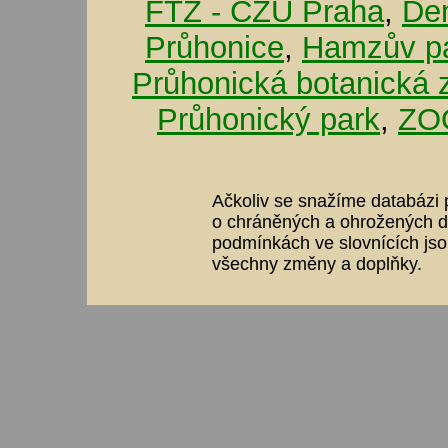
FTZ - ČZU Praha
,
De
Průhonice
,
Hamzův pa
Průhonická botanická 
Průhonický park
,
ZOO
Ačkoliv se snažíme databázi p
o chráněných a ohrožených dr
podmínkách ve slovnících jso
všechny změny a doplňky.