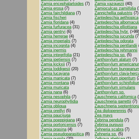
Zamia encephalartoides
(7)
Zamia vazquezii
(40)
Zamia erosa
(7)
Zamioculcas zamiifolia
(
Zamia fairchildiana
(7)
Zannichellia palustris
(7)
Zamia fischeri
Zantedeschia aethiopica
Zamia floridana
(4)
Zantedeschia albomacul
Zamia furfuracea
(31)
Zantedeschia elliottiana
Zamia gentryi
(6)
Zantedeschia hybr.
(>99
Zamia herrerae
(4)
Zantedeschia jucunda
(7
Zamia imperialis
(7)
Zantedeschia odorata
Zamia incognita
(4)
Zantedeschia pentlandii
Zamia inermis
Zantedeschia rehmannii
Zamia integrifolia
(21)
Zantedeschia sp.
(5)
Zamia ipetiensis
(7)
Zanthoxylum alatum
(7)
Zamia kickxii
(7)
Zanthoxylum american
Zamia loddigesii
(20)
Zanthoxylum bungeanu
Zamia lucayana
Zanthoxylum clava-hercu
Zamia manicata
(7)
Zanthoxylum piperitum
(
Zamia montana
(4)
Zanthoxylum schinifoliu
Zamia muricata
Zanthoxylum simulans
Zamia nana
(6)
Zanthoxylum sp.
Zamia nesophila
(7)
Zauschneria californica
(
Zamia neurophyllidia
Zauschneria garrettii
(7)
Zamia obliqua
Zauschneria septentriona
Zamia oreillyi
(5)
Zea diploperennis
(5)
Zamia paucijuga
Zea mays
Zamia poeppigiana
(4)
Zebrina pendula
(7)
Zamia portoricensis
(7)
Zebrina purpusii
Zamia prasina
(4)
Zehneria scabra
(7)
Zamia pseudoparasitica
(8)
Zehneria sp.
(5)
Zamia pumila
(20)
Zelkova abelicea
(1)