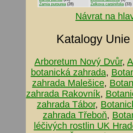
Zamia purpurea
(28)
Zelkova carpinifolia
(33)
Návrat na hla
Katalogy Unie
Arboretum Nový Dvůr
,
A
botanická zahrada
,
Bota
zahrada Malešice
,
Botan
zahrada Rakovník
,
Botani
zahrada Tábor
,
Botanic
zahrada Třeboň
,
Bota
léčivých rostlin UK Hra