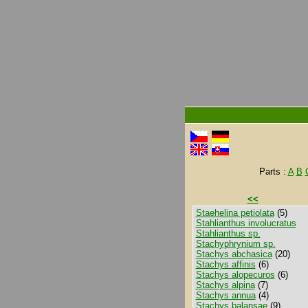
Parts :
A
B
<<
Staehelina petiolata
(5)
Stahlianthus involucratus
Stahlianthus sp.
Stachyphrynium sp.
Stachys abchasica
(20)
Stachys affinis
(6)
Stachys alopecuros
(6)
Stachys alpina
(7)
Stachys annua
(4)
Stachys balansae
(9)