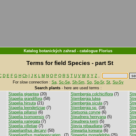
Katalog botanických zahrad
-
catalogue
Florius
Terms for field Species - part St
C
D
E
F
G
H
Ch
I
J
K
L
M
N
O
P
Q
R
S
T
U
V
W
X
Y
Z
,
For slow connection :
Sa
,
Sc-Se
,
Sh-Sm
,
So
,
Sp-Sr
,
St
,
Su-Sy
Search plants
-
here are used terms :
Stapelia gigantea
(20)
Sternbergia colchiciflora
(7)
Str
Stapelia grandiflora
(58)
Sternbergia lutea
Str
Stapelia hirsuta
(21)
Sternbergia sicula
(7)
Str
Stapelia leendertziae
(7)
Sternbergia sp.
(18)
Str
Stapelia pillansii
(6)
Stetsonia coryne
(6)
Str
Stapelia tsomoensis
(7)
Steudnera henryana
(5)
Str
Stapelia variegata
(7)
Steudnera kerrii
(5)
Str
Stapelia villetiae
(7)
Stevia rebaudiana
(28)
Str
Stapelianthus decaryi
(50)
Stewartia koreana
(6)
Str
Stapelianthus madagascarien..
(7)
Stewartia monadelpha
(25)
Str