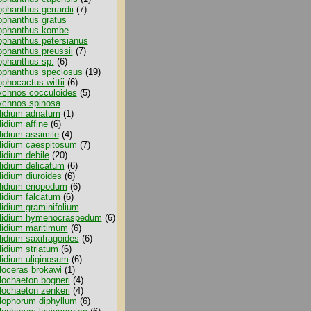
ophanthus gerrardii
(7)
ophanthus gratus
ophanthus kombe
ophanthus petersianus
ophanthus preussii
(7)
ophanthus sp.
(6)
ophanthus speciosus
(19)
ophocactus wittii
(6)
ychnos cocculoides
(5)
ychnos spinosa
lidium adnatum
(1)
lidium affine
(6)
lidium assimile
(4)
lidium caespitosum
(7)
lidium debile
(20)
lidium delicatum
(6)
lidium diuroides
(6)
lidium eriopodum
(6)
lidium falcatum
(6)
lidium graminifolium
lidium hymenocraspedum
(6)
lidium maritimum
(6)
lidium saxifragoides
(6)
lidium striatum
(6)
lidium uliginosum
(6)
loceras brokawi
(1)
lochaeton bogneri
(4)
lochaeton zenkeri
(4)
lophorum diphyllum
(6)