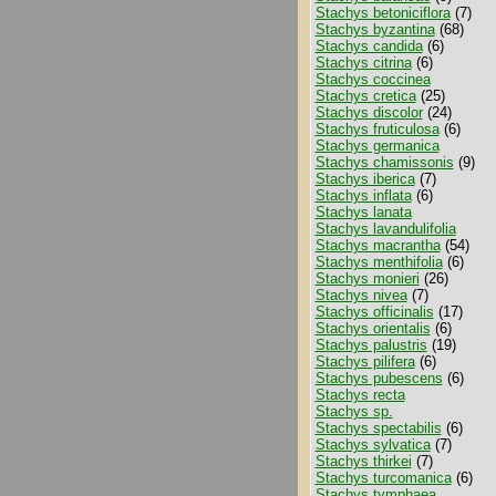
Stachys betoniciflora
(7)
Stachys byzantina
(68)
Stachys candida
(6)
Stachys citrina
(6)
Stachys coccinea
Stachys cretica
(25)
Stachys discolor
(24)
Stachys fruticulosa
(6)
Stachys germanica
Stachys chamissonis
(9)
Stachys iberica
(7)
Stachys inflata
(6)
Stachys lanata
Stachys lavandulifolia
Stachys macrantha
(54)
Stachys menthifolia
(6)
Stachys monieri
(26)
Stachys nivea
(7)
Stachys officinalis
(17)
Stachys orientalis
(6)
Stachys palustris
(19)
Stachys pilifera
(6)
Stachys pubescens
(6)
Stachys recta
Stachys sp.
Stachys spectabilis
(6)
Stachys sylvatica
(7)
Stachys thirkei
(7)
Stachys turcomanica
(6)
Stachys tymphaea