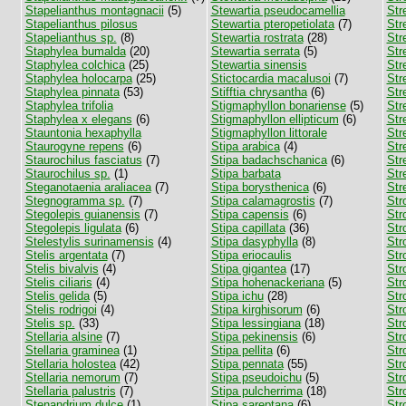
Stapelianthus montagnacii
(5)
Stewartia pseudocamellia
Str
Stapelianthus pilosus
Stewartia pteropetiolata
(7)
Str
Stapelianthus sp.
(8)
Stewartia rostrata
(28)
Str
Staphylea bumalda
(20)
Stewartia serrata
(5)
Str
Staphylea colchica
(25)
Stewartia sinensis
Str
Staphylea holocarpa
(25)
Stictocardia macalusoi
(7)
Str
Staphylea pinnata
(53)
Stifftia chrysantha
(6)
Str
Staphylea trifolia
Stigmaphyllon bonariense
(5)
Str
Staphylea x elegans
(6)
Stigmaphyllon ellipticum
(6)
Str
Stauntonia hexaphylla
Stigmaphyllon littorale
Str
Staurogyne repens
(6)
Stipa arabica
(4)
Str
Staurochilus fasciatus
(7)
Stipa badachschanica
(6)
Stre
Staurochilus sp.
(1)
Stipa barbata
Str
Steganotaenia araliacea
(7)
Stipa borysthenica
(6)
Str
Stegnogramma sp.
(7)
Stipa calamagrostis
(7)
Str
Stegolepis guianensis
(7)
Stipa capensis
(6)
Str
Stegolepis ligulata
(6)
Stipa capillata
(36)
Str
Stelestylis surinamensis
(4)
Stipa dasyphylla
(8)
Str
Stelis argentata
(7)
Stipa eriocaulis
Str
Stelis bivalvis
(4)
Stipa gigantea
(17)
Str
Stelis ciliaris
(4)
Stipa hohenackeriana
(5)
Str
Stelis gelida
(5)
Stipa ichu
(28)
Str
Stelis rodrigoi
(4)
Stipa kirghisorum
(6)
Str
Stelis sp.
(33)
Stipa lessingiana
(18)
Str
Stellaria alsine
(7)
Stipa pekinensis
(6)
Str
Stellaria graminea
(1)
Stipa pellita
(6)
Str
Stellaria holostea
(42)
Stipa pennata
(55)
Str
Stellaria nemorum
(7)
Stipa pseudoichu
(5)
Str
Stellaria palustris
(7)
Stipa pulcherrima
(18)
Str
Stenandrium dulce
(1)
Stipa sareptana
(6)
Str