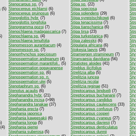
Stenocarpus sp.
(7)
Stipa sp.
(22)
Str
s
(5)
Stenocereus eichlamii
(6)
Stipa speciosa
Str
Stenocereus pruinosus
(6)
Stipa splendens
(29)
Str
Stenoglottis hybr.
(7)
Stipa syreistschikowii
(6)
Str
Stenoglottis longifolia
Stipa tenacissima
(7)
Str
Stenogramma pozoi
(7)
Stipa tianschanica
(6)
Str
Stenochlaena madagascarica
(7)
Stipa tirsa
(23)
Str
5)
Stenochlaena sp.
(4)
Stipa turkestanica
(6)
Str
Stenochlaena tenuifolia
Stipa zalesskii
(6)
Str
Stenomesson aurantiacum
(4)
Stipularia africana
(6)
Str
Stenomesson sp.
(7)
Stokesia laevis
(28)
Sty
Stenorrhynchos speciosum
Stramiergon stramineum
(7)
Sty
Stenospermation andreanum
(4)
Stranvaesia davidiana
(56)
Sty
Stenospermation marantifoli..
(5)
Stratiotes aloides
(41)
Sty
Stenospermation popayanense
Streblus ilicifolius
Sty
Stenospermation sp.
(6)
Strelitzia alba
(5)
Sty
Stenospermation sp. n.
Strelitzia juncea
Sty
Stenospermation ulei
(5)
Strelitzia nicolai
Sty
Stenotaphrum sp.
(6)
Strelitzia reginae
(51)
Sty
Stenotus acaulis
(6)
Streptocarpus bindseili
(7)
Sty
Stephanandra hybr.
(21)
Streptocarpus buchananii
(7)
Sty
Stephanandra incisa
(>99)
Streptocarpus candidus
Sty
Stephanandra tanakae
(37)
Streptocarpus caulescens
(33)
Sty
Stephania erecta
(7)
Streptocarpus confusus
(7)
Sty
Stephania japonica
Streptocarpus cooperi
Sty
Stephania kaweesakii
(6)
Streptocarpus cyaneus
(27)
Sty
)
Stephania longa
(5)
Streptocarpus daviesii
(7)
Sty
(4)
Stephania pierrei
Streptocarpus denticulatus
Sty
Stephania suberosa
(5)
Streptocarpus dunnii
Sty