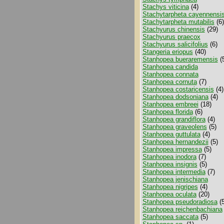
Stachys viticina
(4)
Stachytarpheta cayennensi
Stachytarpheta mutabilis
(6)
Stachyurus chinensis
(29)
Stachyurus praecox
Stachyurus salicifolius
(6)
Stangeria eriopus
(40)
Stanhopea bueraremensis
(
Stanhopea candida
Stanhopea connata
Stanhopea cornuta
(7)
Stanhopea costaricensis
(4)
Stanhopea dodsoniana
(4)
Stanhopea embreei
(18)
Stanhopea florida
(6)
Stanhopea grandiflora
(4)
Stanhopea graveolens
(5)
Stanhopea guttulata
(4)
Stanhopea hernandezii
(5)
Stanhopea impressa
(5)
Stanhopea inodora
(7)
Stanhopea insignis
(5)
Stanhopea intermedia
(7)
Stanhopea jenischiana
Stanhopea nigripes
(4)
Stanhopea oculata
(20)
Stanhopea pseudoradiosa
(5
Stanhopea reichenbachiana
Stanhopea saccata
(5)