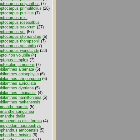
eptocarpus polyanthus
(7)
eptocarpus primulifolius
(26)
eptocarpus pusillus
(7)
eptocarpus rexii
eptocarpus roseoalbus
eptocarpus saxorum
(27)
eptocarpus sp.
(57)
eptocarpus stomandrus
(6)
eptocarpus thompsonii
(7)
eptocarpus variabilis
(7)
eptocarpus wendlandii
(33)
ptolirion volubile
(4)
eptopus simplex
(7)
eptosolen jamesonii
(7)
obilanthes alternata
(6)
obilanthes anisophylla
(6)
obilanthes atropurpurea
(6)
obilanthes auriculata
obilanthes dyeriana
(5)
obilanthes flexicaulis
(4)
obilanthes hamiltoniana
(5)
obilanthes rankanensis
omanthe humilis
(5)
omanthe sanguinea
omanthe thalia
ombocactus disciformis
(4)
ongylodon macrobotrys
ophanthus amboensis
(5)
ophanthus boivinii
(6)
ophanthus capensis
(1)