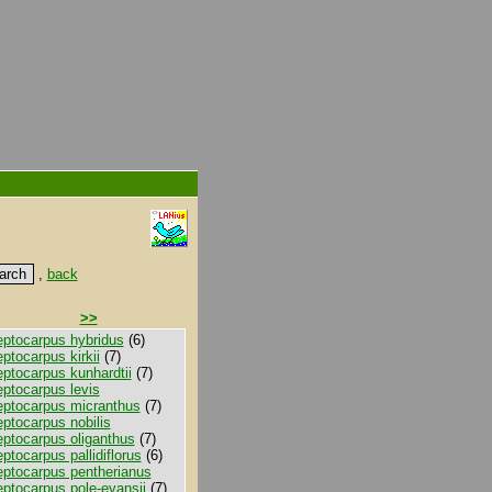
,
back
>>
eptocarpus hybridus
(6)
eptocarpus kirkii
(7)
eptocarpus kunhardtii
(7)
eptocarpus levis
eptocarpus micranthus
(7)
eptocarpus nobilis
eptocarpus oliganthus
(7)
eptocarpus pallidiflorus
(6)
eptocarpus pentherianus
eptocarpus pole-evansii
(7)