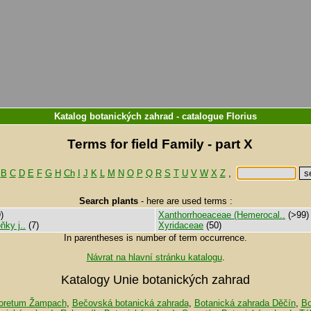
Katalog botanických zahrad
-
catalogue
Florius
Terms for field Family - part X
B
C
D
E
F
G
H
Ch
I
J
K
L
M
N
O
P
Q
R
S
T
U
V
W
X
Z
,
Search plants
-
here are used terms :
)
Xanthorrhoeaceae (Hemerocal..
(>99)
ňky j..
(7)
Xyridaceae
(50)
In parentheses is number of term occurrence.
Návrat na hlavní stránku katalogu
.
Katalogy Unie botanických zahrad
oretum Žampach
,
Bečovská botanická zahrada
,
Botanická zahrada Děčín
,
Bo