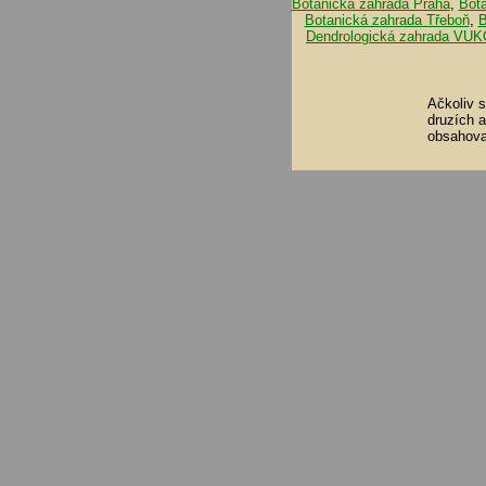
Botanická zahrada Praha
,
Bot
Botanická zahrada Třeboň
,
B
Dendrologická zahrada VUK
Ačkoliv 
druzích 
obsahova