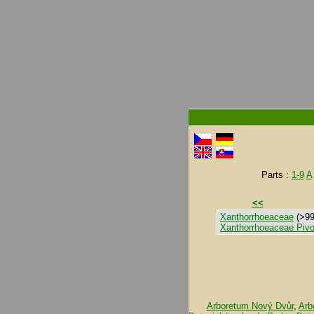
Parts :
1-9
A
<<
Xanthorrhoeaceae
(>99
Xanthorrhoeaceae Pivo
Arboretum Nový Dvůr
,
Arb