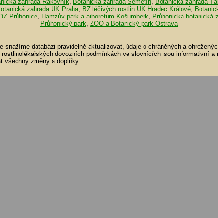
anická zahrada Rakovník
,
Botanická zahrada Semetín
,
Botanická zahrada Tá
otanická zahrada UK Praha
,
BZ léčivých rostlin UK Hradec Králové
,
Botanic
OZ Průhonice
,
Hamzův park a arboretum Košumberk
,
Průhonická botanická 
Průhonický park
,
ZOO a Botanický park Ostrava
se snažíme databázi pravidelně aktualizovat, údaje o chráněných a ohroženýc
a rostlinolékařských dovozních podmínkách ve slovnících jsou informativní a
t všechny změny a doplňky.