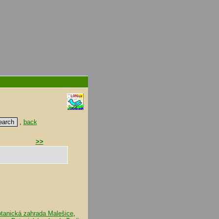
,
back
>>
tanická zahrada Malešice
,