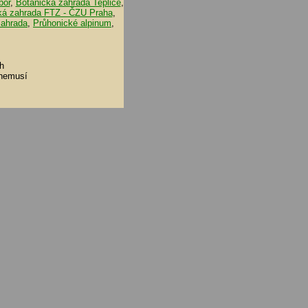
bor
,
Botanická zahrada Teplice
,
ká zahrada FTZ - ČZU Praha
,
zahrada
,
Průhonické alpinum
,
h
 nemusí