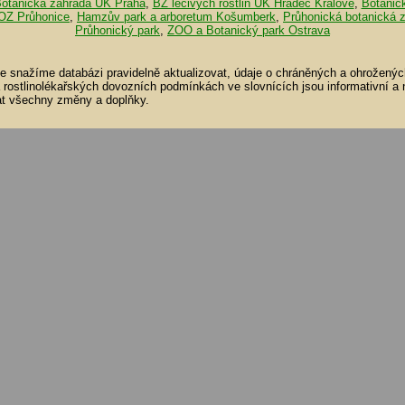
otanická zahrada UK Praha
,
BZ léčivých rostlin UK Hradec Králové
,
Botanic
OZ Průhonice
,
Hamzův park a arboretum Košumberk
,
Průhonická botanická 
Průhonický park
,
ZOO a Botanický park Ostrava
se snažíme databázi pravidelně aktualizovat, údaje o chráněných a ohroženýc
a rostlinolékařských dovozních podmínkách ve slovnících jsou informativní a
t všechny změny a doplňky.