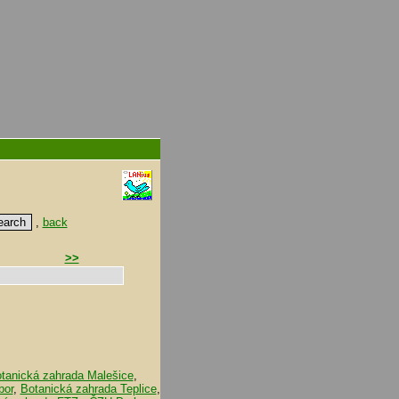
,
back
>>
tanická zahrada Malešice
,
bor
,
Botanická zahrada Teplice
,