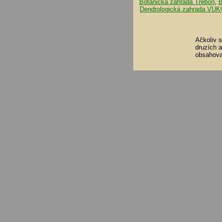
Botanická zahrada Třeboň
,
B
Dendrologická zahrada VUK
Ačkoliv 
druzích 
obsahova