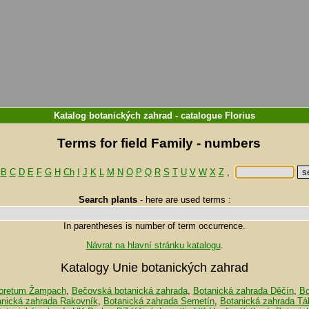
Katalog botanických zahrad
-
catalogue
Florius
Terms for field Family -
numbers
B
C
D
E
F
G
H
Ch
I
J
K
L
M
N
O
P
Q
R
S
T
U
V
W
X
Z
,
Search plants
-
here are used terms :
In parentheses is number of term occurrence.
Návrat na hlavní stránku katalogu
.
Katalogy Unie botanických zahrad
oretum Žampach
,
Bečovská botanická zahrada
,
Botanická zahrada Děčín
,
Bo
anická zahrada Rakovník
,
Botanická zahrada Semetín
,
Botanická zahrada Tá