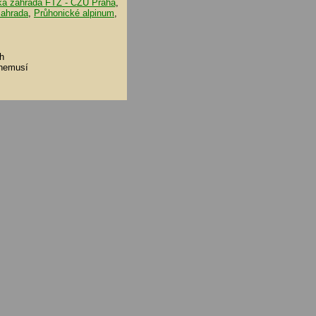
ká zahrada FTZ - ČZU Praha
,
zahrada
,
Průhonické alpinum
,
h
 nemusí