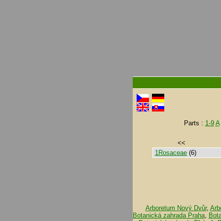
Parts :
1-9
A
<<
1Rosaceae
(6)
Arboretum Nový Dvůr
,
Arb
Botanická zahrada Praha
,
Bot