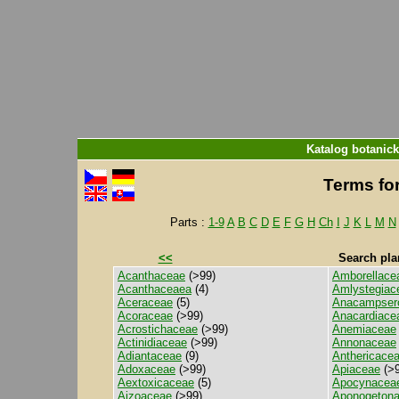
Katalog botanic
Terms for
Parts :
1-9
A
B
C
D
E
F
G
H
Ch
I
J
K
L
M
N
<<
Search pla
Acanthaceae
(>99)
Amborellace
Acanthaceaea
(4)
Amlystegiac
Aceraceae
(5)
Anacampser
Acoraceae
(>99)
Anacardiace
Acrostichaceae
(>99)
Anemiaceae
Actinidiaceae
(>99)
Annonaceae
Adiantaceae
(9)
Anthericace
Adoxaceae
(>99)
Apiaceae
(>9
Aextoxicaceae
(5)
Apocynacea
Aizoaceae
(>99)
Aponogeton