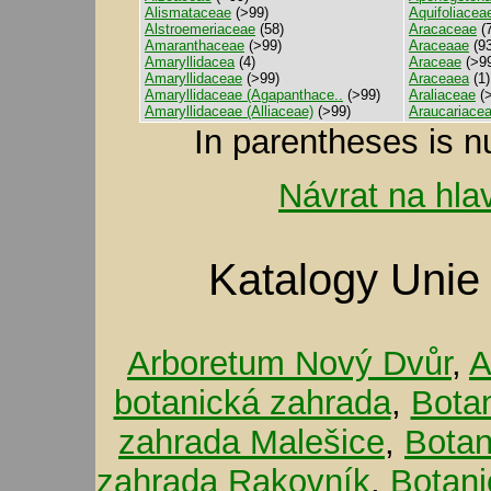
Alismataceae
(>99)
Aquifoliacea
Alstroemeriaceae
(58)
Aracaceae
(7
Amaranthaceae
(>99)
Araceaae
(93
Amaryllidacea
(4)
Araceae
(>9
Amaryllidaceae
(>99)
Araceaea
(1)
Amaryllidaceae (Agapanthace..
(>99)
Araliaceae
(>
Amaryllidaceae (Alliaceae)
(>99)
Araucariace
In parentheses is n
Návrat na hla
Katalogy Unie
Arboretum Nový Dvůr
,
A
botanická zahrada
,
Bota
zahrada Malešice
,
Botan
zahrada Rakovník
,
Botani