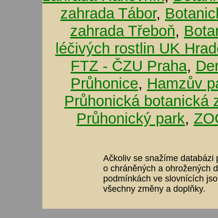
zahrada Tábor
,
Botanic
zahrada Třeboň
,
Bota
léčivých rostlin UK Hra
FTZ - ČZU Praha
,
De
Průhonice
,
Hamzův pa
Průhonická botanická 
Průhonický park
,
ZOO
Ačkoliv se snažíme databázi p
o chráněných a ohrožených dr
podmínkách ve slovnících jso
všechny změny a doplňky.