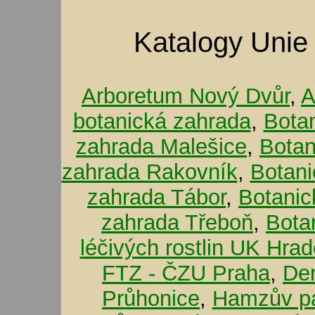
Katalogy Unie
Arboretum Nový Dvůr
,
A
botanická zahrada
,
Bota
zahrada Malešice
,
Botan
zahrada Rakovník
,
Botani
zahrada Tábor
,
Botanic
zahrada Třeboň
,
Bota
léčivých rostlin UK Hra
FTZ - ČZU Praha
,
De
Průhonice
,
Hamzův pa