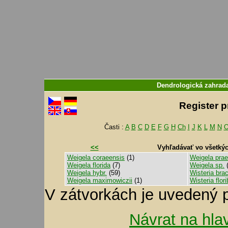
Dendrologická zahra
Register 
Časti :
A
B
C
D
E
F
G
H
Ch
I
J
K
L
M
N
<<
Vyhľadávať vo všetký
Weigela coraeensis
(1)
Weigela pra
Weigela florida
(7)
Weigela sp.
(
Weigela hybr.
(59)
Wisteria bra
Weigela maximowiczii
(1)
Wisteria flor
V zátvorkách je uvedený 
Návrat na hla