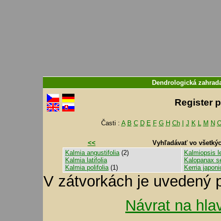
Dendrologická zahra
Register 
Časti :
A
B
C
D
E
F
G
H
Ch
I
J
K
L
M
N
<<
Vyhľadávať vo všetký
Kalmia angustifolia
(2)
Kalmiopsis l
Kalmia latifolia
Kalopanax s
Kalmia polifolia
(1)
Kerria japoni
V zátvorkách je uvedený 
Návrat na hla