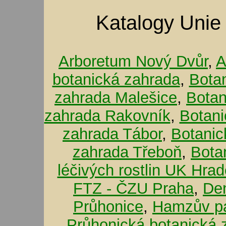
Katalogy Unie
Arboretum Nový Dvůr
,
A
botanická zahrada
,
Bota
zahrada Malešice
,
Botan
zahrada Rakovník
,
Botani
zahrada Tábor
,
Botanic
zahrada Třeboň
,
Bota
léčivých rostlin UK Hra
FTZ - ČZU Praha
,
De
Průhonice
,
Hamzův pa
Průhonická botanická 