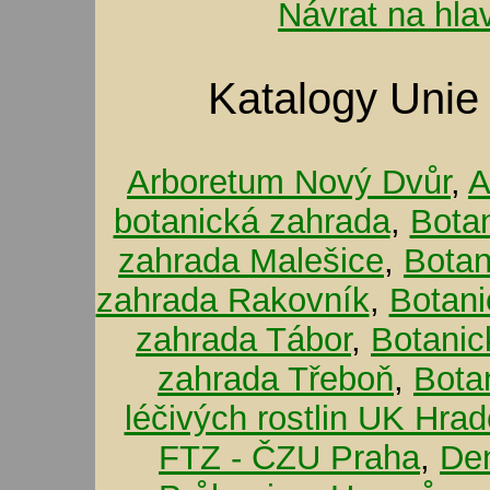
Návrat na hla
Katalogy Unie
Arboretum Nový Dvůr
,
A
botanická zahrada
,
Bota
zahrada Malešice
,
Botan
zahrada Rakovník
,
Botani
zahrada Tábor
,
Botanic
zahrada Třeboň
,
Bota
léčivých rostlin UK Hra
FTZ - ČZU Praha
,
De