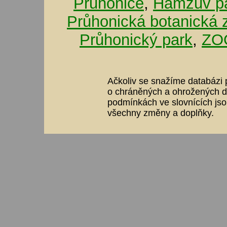
Průhonice
,
Hamzův pa
Průhonická botanická 
Průhonický park
,
ZOO
Ačkoliv se snažíme databázi p
o chráněných a ohrožených dr
podmínkách ve slovnících jso
všechny změny a doplňky.