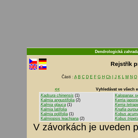
Dendrologická zahra
Rejstřík 
Části :
A
B
C
D
E
F
G
H
Ch
I
J
K
L
M
N
O
<<
Vyhledávat ve všech 
Kadsura chinensis
(1)
Kalopanax s
Kalmia angustifolia
(2)
Kerria japoni
Kalmia glauca
(1)
Kerria tetrap
Kalmia latifolia
Knafia purpu
Kalmia polifolia
(1)
Kobus acumi
Kalmiopsis leachiana
(2)
Kobus tripet
V závorkách je uveden p