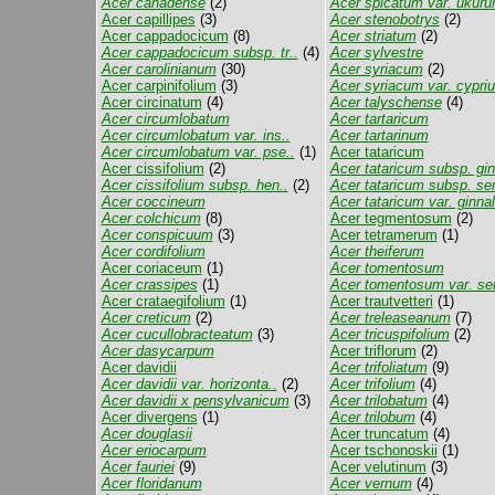
Acer canadense
(2)
Acer spicatum var. ukuru
Acer capillipes
(3)
Acer stenobotrys
(2)
Acer cappadocicum
(8)
Acer striatum
(2)
Acer cappadocicum subsp. tr..
(4)
Acer sylvestre
Acer carolinianum
(30)
Acer syriacum
(2)
Acer carpinifolium
(3)
Acer syriacum var. cypri
Acer circinatum
(4)
Acer talyschense
(4)
Acer circumlobatum
Acer tartaricum
Acer circumlobatum var. ins..
Acer tartarinum
Acer circumlobatum var. pse..
(1)
Acer tataricum
Acer cissifolium
(2)
Acer tataricum subsp. gin
Acer cissifolium subsp. hen..
(2)
Acer tataricum subsp. se
Acer coccineum
Acer tataricum var. ginna
Acer colchicum
(8)
Acer tegmentosum
(2)
Acer conspicuum
(3)
Acer tetramerum
(1)
Acer cordifolium
Acer theiferum
Acer coriaceum
(1)
Acer tomentosum
Acer crassipes
(1)
Acer tomentosum var. sero
Acer crataegifolium
(1)
Acer trautvetteri
(1)
Acer creticum
(2)
Acer treleaseanum
(7)
Acer cucullobracteatum
(3)
Acer tricuspifolium
(2)
Acer dasycarpum
Acer triflorum
(2)
Acer davidii
Acer trifoliatum
(9)
Acer davidii var. horizonta..
(2)
Acer trifolium
(4)
Acer davidii x pensylvanicum
(3)
Acer trilobatum
(4)
Acer divergens
(1)
Acer trilobum
(4)
Acer douglasii
Acer truncatum
(4)
Acer eriocarpum
Acer tschonoskii
(1)
Acer fauriei
(9)
Acer velutinum
(3)
Acer floridanum
Acer vernum
(4)