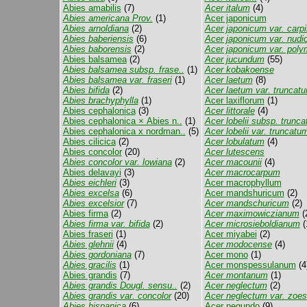
Abies amabilis
(7)
Acer italum
(4)
Abies americana Prov.
(1)
Acer japonicum
Abies arnoldiana
(2)
Acer japonicum var. carpin
Abies baberiensis
(6)
Acer japonicum var. nudic
Abies baborensis
(2)
Acer japonicum var. poly
Abies balsamea
(2)
Acer jucundum
(55)
Abies balsamea subsp. frase..
(1)
Acer kobakoense
Abies balsamea var. fraseri
(1)
Acer laetum
(8)
Abies bifida
(2)
Acer laetum var. truncat
Abies brachyphylla
(1)
Acer laxiflorum
(1)
Abies cephalonica
(3)
Acer littorale
(4)
Abies cephalonica × Abies n..
(1)
Acer lobelii subsp. truncat
Abies cephalonica x nordman..
(5)
Acer lobelii var. truncatu
Abies cilicica
(2)
Acer lobulatum
(4)
Abies concolor
(20)
Acer lutescens
Abies concolor var. lowiana
(2)
Acer macounii
(4)
Abies delavayi
(3)
Acer macrocarpum
Abies eichleri
(3)
Acer macrophyllum
Abies excelsa
(6)
Acer mandshuricum
(2)
Abies excelsior
(7)
Acer mandschuricum
(2)
Abies firma
(2)
Acer maximowiczianum
(
Abies firma var. bifida
(2)
Acer microsieboldianum
(
Abies fraseri
(1)
Acer miyabei
(2)
Abies glehnii
(4)
Acer modocense
(4)
Abies gordoniana
(7)
Acer mono
(1)
Abies gracilis
(1)
Acer monspessulanum
(4
Abies grandis
(7)
Acer montanum
(1)
Abies grandis Dougl. sensu..
(2)
Acer neglectum
(2)
Abies grandis var. concolor
(20)
Acer neglectum var. zoes
Abies hispanica
(6)
Acer negundo
(9)