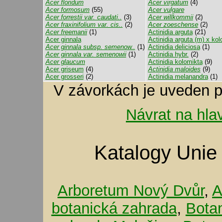
Acer floridum
Acer virgatum
(4)
Acer formosum
(55)
Acer vulgare
Acer forrestii var. caudati..
(3)
Acer willkommii
(2)
Acer fraxinifolium var. cis..
(2)
Acer zoeschense
(2)
Acer freemanii
(1)
Actinidia arguta
(21)
Acer ginnala
Actinidia arguta (m) x kolo
Acer ginnala subsp. semenow..
(1)
Actinidia deliciosa
(1)
Acer ginnala var. semenowii
(1)
Actinidia hybr.
(2)
Acer glaucum
Actinidia kolomikta
(9)
Acer griseum
(4)
Actinidia maloides
(9)
Acer grosseri
(2)
Actinidia melanandra
(1)
V závorkách je uveden p
Návrat na hla
Katalogy Unie
Arboretum Nový Dvůr
,
A
botanická zahrada
,
Bota