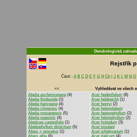
Dendrologická zahra
Rejstřík 
Části :
A
B
C
D
E
F
G
H
Ch
I
J
K
L
M
N
O
<<
Vyhledávat ve všech 
Abelia aschersoniana
(4)
Acer hederifolium
(8)
Abelia floribunda
(1)
Acer heldreichii
(1)
Abelia hanceana
(4)
Acer henryi
(2)
Abelia chinensis
(4)
Acer heterolobum
Abelia mosanensis
(5)
Acer heterophyllum
(2)
Abelia rupestris
(4)
Acer hiterophyllum
(2)
Abelicea carpinifolia
(1)
Acer hybridum
(3)
Abeliophyllum distichum
(5)
Acer insulare
Abies × procekor
(1)
Acer ishidoyanum
(1)
Abies alba
(6)
Acer italicum
(4)