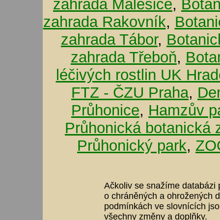
zahrada Malešice
,
Botan
zahrada Rakovník
,
Botani
zahrada Tábor
,
Botanic
zahrada Třeboň
,
Bota
léčivých rostlin UK Hra
FTZ - ČZU Praha
,
De
Průhonice
,
Hamzův pa
Průhonická botanická 
Průhonický park
,
ZOO
Ačkoliv se snažíme databázi p
o chráněných a ohrožených dr
podmínkách ve slovnících jso
všechny změny a doplňky.