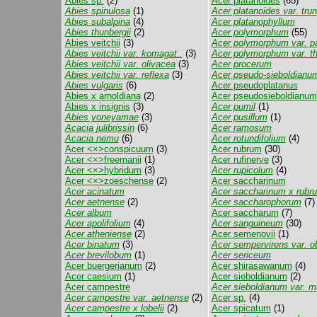
Abies sp.
(2)
Acer platanoides
(65)
Abies spinulosa
(1)
Acer platanoides var. trun
Abies subalpina
(4)
Acer platanophyllum
Abies thunbergii
(2)
Acer polymorphum
(55)
Abies veitchii
(3)
Acer polymorphum var. p
Abies veitchii var. komagat..
(3)
Acer polymorphum var. th
Abies veitchii var. olivacea
(3)
Acer procerum
Abies veitchii var. reflexa
(3)
Acer pseudo-sieboldianu
Abies vulgaris
(6)
Acer pseudoplatanus
Abies x arnoldiana
(2)
Acer pseudosieboldianum
Abies x insignis
(3)
Acer pumil
(1)
Abies yoneyamae
(3)
Acer pusillum
(1)
Acacia julibrissin
(6)
Acer ramosum
Acacia nemu
(6)
Acer rotundifolium
(4)
Acer <×>conspicuum
(3)
Acer rubrum
(30)
Acer <×>freemanii
(1)
Acer rufinerve
(3)
Acer <×>hybridum
(3)
Acer rupicolum
(4)
Acer <×>zoeschense
(2)
Acer saccharinum
Acer acinatum
Acer saccharinum x rubr
Acer aetnense
(2)
Acer saccharophorum
(7)
Acer album
Acer saccharum
(7)
Acer apolifolium
(4)
Acer sanguineum
(30)
Acer atheniense
(2)
Acer semenovii
(1)
Acer binatum
(3)
Acer sempervirens var. ob
Acer brevilobum
(1)
Acer sericeum
Acer buergerianum
(2)
Acer shirasawanum
(4)
Acer caesium
(1)
Acer sieboldianum
(2)
Acer campestre
Acer sieboldianum var. m
Acer campestre var. aetnense
(2)
Acer sp.
(4)
Acer campestre x lobelii
(2)
Acer spicatum
(1)