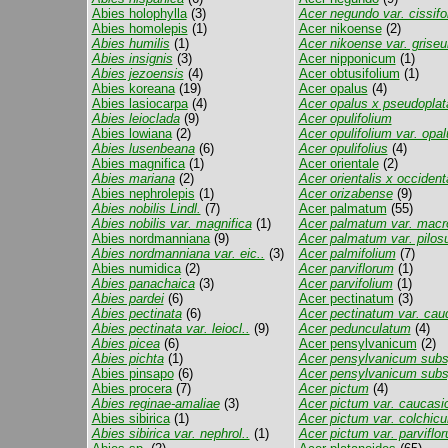
Abies holophylla
(3)
Acer negundo var. cissifol
Abies homolepis
(1)
Acer nikoense
(2)
Abies humilis
(1)
Acer nikoense var. grise
Abies insignis
(3)
Acer nipponicum
(1)
Abies jezoensis
(4)
Acer obtusifolium
(1)
Abies koreana
(19)
Acer opalus
(4)
Abies lasiocarpa
(4)
Acer opalus x pseudopla
Abies leioclada
(9)
Acer opulifolium
Abies lowiana
(2)
Acer opulifolium var. opal
Abies lusenbeana
(6)
Acer opulifolius
(4)
Abies magnifica
(1)
Acer orientale
(2)
Abies mariana
(2)
Acer orientalis x occident
Abies nephrolepis
(1)
Acer orizabense
(9)
Abies nobilis Lindl.
(7)
Acer palmatum
(55)
Abies nobilis var. magnifica
(1)
Acer palmatum var. macr
Abies nordmanniana
(9)
Acer palmatum var. pilo
Abies nordmanniana var. eic..
(3)
Acer palmifolium
(7)
Abies numidica
(2)
Acer parviflorum
(1)
Abies panachaica
(3)
Acer parvifolium
(1)
Abies pardei
(6)
Acer pectinatum
(3)
Abies pectinata
(6)
Acer pectinatum var. caud
Abies pectinata var. leiocl..
(9)
Acer pedunculatum
(4)
Abies picea
(6)
Acer pensylvanicum
(2)
Abies pichta
(1)
Acer pensylvanicum subsp
Abies pinsapo
(6)
Acer pensylvanicum subsp
Abies procera
(7)
Acer pictum
(4)
Abies reginae-amaliae
(3)
Acer pictum var. caucas
Abies sibirica
(1)
Acer pictum var. colchic
Abies sibirica var. nephrol..
(1)
Acer pictum var. parviflo