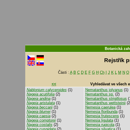
Botanická zah
Rejstřík 
Části :
A
B
C
D
E
F
G
H
Ch
I
J
K
L
M
N
O
<<
Vyhledávat ve všech 
Nablonium calyceroides
(1)
Nematanthus jolyanus
(1)
Nageia acutifolia
(2)
Nematanthus sp.
(2)
Nageia andina
(1)
Nematanthus strigillosus
(
Nageia aristulata
(1)
Nematanthus wettsteinii
(2
Nageia beccarii
(1)
Nemesia caerulea
(1)
Nageia blumei
(1)
Nemesia floribunda
(1)
Nageia caesia
(2)
Nemesia frutescens
(1)
Nageia comptonii
(1)
Nemesia ligulata
(1)
Nageia costalis
(2)
Nemesia rupicola
(1)
Nageia cuspidata
(2)
Nemesia silvatica
(1)