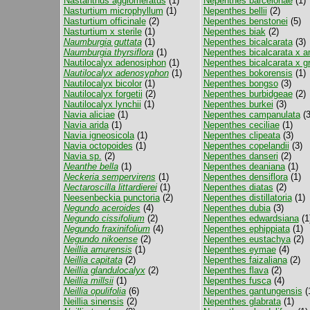
Nastanthus agglomeratus
(1)
Nepenthes barcelonae
(1)
Nasturtium microphyllum
(1)
Nepenthes bellii
(2)
Nasturtium officinale
(2)
Nepenthes benstonei
(5)
Nasturtium x sterile
(1)
Nepenthes biak
(2)
Naumburgia guttata
(1)
Nepenthes bicalcarata
(3)
Naumburgia thyrsiflora
(1)
Nepenthes bicalcarata x a
Nautilocalyx adenosiphon
(1)
Nepenthes bicalcarata x gr
Nautilocalyx adenosyphon
(1)
Nepenthes bokorensis
(1)
Nautilocalyx bicolor
(1)
Nepenthes bongso
(3)
Nautilocalyx forgetii
(2)
Nepenthes burbidgeae
(2)
Nautilocalyx lynchii
(1)
Nepenthes burkei
(3)
Navia aliciae
(1)
Nepenthes campanulata
(3
Navia arida
(1)
Nepenthes ceciliae
(1)
Navia igneosicola
(1)
Nepenthes clipeata
(3)
Navia octopoides
(1)
Nepenthes copelandii
(3)
Navia sp.
(2)
Nepenthes danseri
(2)
Neanthe bella
(1)
Nepenthes deaniana
(1)
Neckeria sempervirens
(1)
Nepenthes densiflora
(1)
Nectaroscilla littardierei
(1)
Nepenthes diatas
(2)
Neesenbeckia punctoria
(2)
Nepenthes distillatoria
(1)
Negundo aceroides
(4)
Nepenthes dubia
(3)
Negundo cissifolium
(2)
Nepenthes edwardsiana
(1
Negundo fraxinifolium
(4)
Nepenthes ephippiata
(1)
Negundo nikoense
(2)
Nepenthes eustachya
(2)
Neillia amurensis
(1)
Nepenthes eymae
(4)
Neillia capitata
(2)
Nepenthes faizaliana
(2)
Neillia glandulocalyx
(2)
Nepenthes flava
(2)
Neillia millsii
(1)
Nepenthes fusca
(4)
Neillia opulifolia
(6)
Nepenthes gantungensis
(
Neillia sinensis
(2)
Nepenthes glabrata
(1)