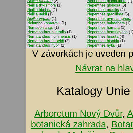
Neillia tanakae
(2)
Nepenthes glandulifera
(1)
Neillia thyrsiflora
(1)
Nepenthes globosa
(3)
Neillia tibetica
(1)
Nepenthes gracilis
(4)
Neillia uekii
(1)
Nepenthes gracillima
(5)
Neillia virgata
(1)
Nepenthes gymnamphora
(
Nelumbo komarovii
(1)
Nepenthes halmahera
(1)
Nemaconia sp.
(1)
Nepenthes hamata
(1)
Nematanthus australis
(1)
Nepenthes hemsleyana
(1
Nematanthus fluminensis
(1)
Nepenthes hirsuta
(4)
Nematanthus fritschii
(2)
Nepenthes hispida
(1)
Nematanthus hybr.
(1)
Nepenthes hybr.
(1)
V závorkách je uveden p
Návrat na hla
Katalogy Unie
Arboretum Nový Dvůr
,
A
botanická zahrada
,
Bota