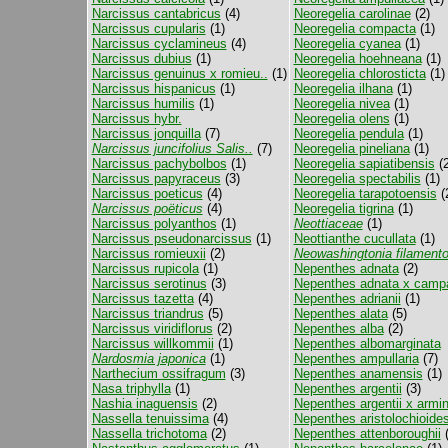
Narcissus cantabricus
(4)
Neoregelia carolinae
(2)
Narcissus cupularis
(1)
Neoregelia compacta
(1)
Narcissus cyclamineus
(4)
Neoregelia cyanea
(1)
Narcissus dubius
(1)
Neoregelia hoehneana
(1)
Narcissus genuinus x romieu..
(1)
Neoregelia chlorosticta
(1)
Narcissus hispanicus
(1)
Neoregelia ilhana
(1)
Narcissus humilis
(1)
Neoregelia nivea
(1)
Narcissus hybr.
Neoregelia olens
(1)
Narcissus jonquilla
(7)
Neoregelia pendula
(1)
Narcissus juncifolius Salis..
(7)
Neoregelia pineliana
(1)
Narcissus pachybolbos
(1)
Neoregelia sapiatibensis
(2
Narcissus papyraceus
(3)
Neoregelia spectabilis
(1)
Narcissus poeticus
(4)
Neoregelia tarapotoensis
(
Narcissus poëticus
(4)
Neoregelia tigrina
(1)
Narcissus polyanthos
(1)
Neottiaceae
(1)
Narcissus pseudonarcissus
(1)
Neottianthe cucullata
(1)
Narcissus romieuxii
(2)
Neowashingtonia filament
Narcissus rupicola
(1)
Nepenthes adnata
(2)
Narcissus serotinus
(3)
Nepenthes adnata x campa
Narcissus tazetta
(4)
Nepenthes adrianii
(1)
Narcissus triandrus
(5)
Nepenthes alata
(5)
Narcissus viridiflorus
(2)
Nepenthes alba
(2)
Narcissus willkommii
(1)
Nepenthes albomarginata
Nardosmia japonica
(1)
Nepenthes ampullaria
(7)
Narthecium ossifragum
(3)
Nepenthes anamensis
(1)
Nasa triphylla
(1)
Nepenthes argentii
(3)
Nashia inaguensis
(2)
Nepenthes argentii x armi
Nassella tenuissima
(4)
Nepenthes aristolochioide
Nassella trichotoma
(2)
Nepenthes attenboroughii
(