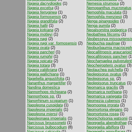
Nageia dacrydioides
(1)
Nemesia strumosa
(2)
Nageia excelsa
(1)
Nemopanthus mucronatus
Nageia ferruginea
(1)
Nemophila maculata
(1)
Nageia formosensis
(2)
Nemophila menziesii
(3)
Nageia grandifolia
(2)
Nenga pinangoides
(1)
Nageia hallii
(1)
Nenga pumila
(2)
Nageia kirkiana
(2)
Neoalsomitra podagrica
(1
Nageia motleyi
(1)
Neobathiea filicornu
(1)
Nageia nagi
(2)
Neobesseya missouriensi
Nageia nagi var. formosensis
(2)
Neobuchia paulinae
(1)
Nageia ovata
(2)
Neobuxbaumia macroceph
Nageia pancheri
(1)
Neocallitropsis araucarioid.
Nageia rumphii
(1)
Neocallitropsis pancheri
(1
Nageia spicata
(2)
Neochamaelea pulverulent
Nageia totara
(3)
Neocheiropteris ovatus
(3)
Nageia valdiviana
(1)
Neolauchea pulchella
(1)
Nageia wallichiana
(1)
Neolepisorus ovatus
(3)
Nageliella angustifolia
(1)
Neolepisorus sp.
(2)
Nananthus margaritifer
(1)
Neolepisorus truncatus
(1)
Nandina domestica
Neomarica gracilis
(3)
Nannorrhops ritchieana
(2)
Neomarica northiana
(1)
Nannorrhops sp.
(1)
Neomarica variegata
(1)
Nanorrhinum scoparium
(1)
Neomezia cubensis
(1)
Napoleona cuspidata
(1)
Neomoorea irrorata
(2)
Napoleona imperialis
(1)
Neomortonia elegans
(1)
Napoleona miersii
(1)
Neomortonia rosea
(1)
Napoleonaea imperialis
(1)
Neonicholsonia watsonii
(1
Narcissus broussonetii
(1)
Neoregelia abendrothae
(1
Narcissus bulbocodium
(8)
Neoregelia albiflora
(1)
Narcissus calcicola
(1)
Neoregelia ampullacea
(1)