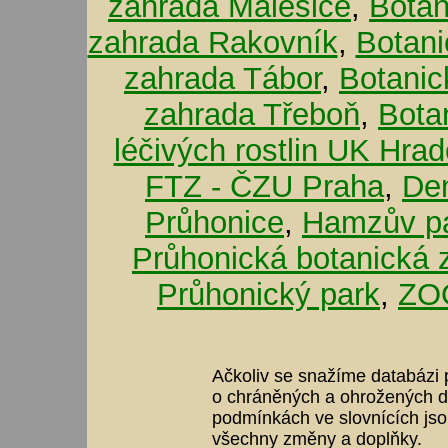
zahrada Malešice
,
Botan
zahrada Rakovník
,
Botani
zahrada Tábor
,
Botanic
zahrada Třeboň
,
Bota
léčivých rostlin UK Hra
FTZ - ČZU Praha
,
De
Průhonice
,
Hamzův pa
Průhonická botanická 
Průhonický park
,
ZOO
Ačkoliv se snažíme databázi p
o chráněných a ohrožených dr
podmínkách ve slovnících jso
všechny změny a doplňky.