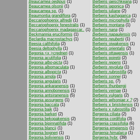
Beaucarnea oedipus
(1)
Berberis jaeschkeana
(1)
Beaucarnea olsonii
(1)
Berberis japonica
(2)
Beaucarnea sp.
(1)
Berberis juliane
(2)
Beaumontia grandiflora
(2)
Berberis kashagarica
(1)
Beccariophoenix alfredii
(1)
Berberis microphylla
(1)
Beccariophoenix fenestralis
(1)
Berberis montana
(1)
Beccariophoenix madagascar..
(1)
Berberis nana
(1)
Beckmannia eruciformis
(1)
Berberis napaulensis
(1)
Beclardia macrostachys
(1)
Berberis neubertii
(1)
Beesia calthifolia
(2)
Berberis oiwakensis
(1)
Beesia deltophylla
(1)
Berberis orientalis
(2)
Begonia <x >credneri
(1)
Berberis ottawensis
(1)
Begonia acutifolia
(1)
Berberis poiretii
(2)
Begonia albo-picta
(1)
Berberis repens
(1)
Begonia albomaculata
(1)
Berberis revoluta
(1)
Begonia albopicta
(1)
Berberis rubrostilla
(2)
Begonia ampla
(1)
Berberis sonnei
(1)
Begonia angularis
(1)
Berberis sp.
(7)
Begonia ankaranensis
(1)
Berberis thunbergii
Begonia annobonensis
(1)
Berberis vernae
(1)
Begonia antsiranensis
(5)
Berberis vulgaris
(2)
Begonia assurgens
(1)
Berberis wilsoniae x ?
(2)
Begonia baccata
(1)
Berberis x bristolensis
(1)
Begonia baik
(1)
Berberis x rubrostilla
(2)
Begonia barkeri
(2)
Bergenia ciliata
(2)
Begonia bekopakensis
(2)
Bergenia cordifolia
(3)
Begonia bipinnatifida
(1)
Bergenia crassifolia
(6)
Begonia blancii
(1)
Bergenia emeiensis
(1)
Begonia bogneri
(1)
Bergenia himalaica
(1)
Begonia boliviensis
(1)
Bergenia hybr.
(39)