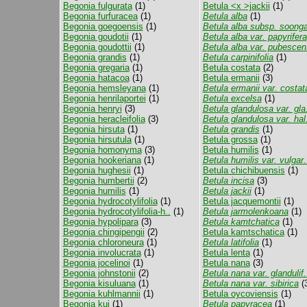
Begonia fulgurata
(1)
Betula <x >jackii
(1)
Begonia furfuracea
(1)
Betula alba
(1)
Begonia goegoensis
(1)
Betula alba subsp. soonga
Begonia goudotii
(1)
Betula alba var. papyrifera
Begonia goudottii
(1)
Betula alba var. pubescen
Begonia grandis
(1)
Betula carpinifolia
(1)
Begonia gregaria
(1)
Betula costata
(2)
Begonia hatacoa
(1)
Betula ermanii
(3)
Begonia hemsleyana
(1)
Betula ermanii var. costat
Begonia henrilaportei
(1)
Betula excelsa
(1)
Begonia henryi
(3)
Betula glandulosa var. gla.
Begonia heracleifolia
(3)
Betula glandulosa var. hal.
Begonia hirsuta
(1)
Betula grandis
(1)
Begonia hirsutula
(1)
Betula grossa
(1)
Begonia homonyma
(3)
Betula humilis
(1)
Begonia hookeriana
(1)
Betula humilis var. vulgar.
Begonia hughesii
(1)
Betula chichibuensis
(1)
Begonia humbertii
(2)
Betula incisa
(3)
Begonia humilis
(1)
Betula jackii
(1)
Begonia hydrocotylifolia
(1)
Betula jacquemontii
(1)
Begonia hydrocotylifolia-h..
(1)
Betula jarmolenkoana
(1)
Begonia hypolipara
(3)
Betula kamtchatica
(1)
Begonia chingipengii
(2)
Betula kamtschatica
(1)
Begonia chloroneura
(1)
Betula latifolia
(1)
Begonia involucrata
(1)
Betula lenta
(1)
Begonia jocelinoi
(1)
Betula nana
(3)
Begonia johnstonii
(2)
Betula nana var. glandulif.
Begonia kisuluana
(1)
Betula nana var. sibirica
(
Begonia kuhlmannii
(1)
Betula oycoviensis
(1)
Begonia kui
(1)
Betula papyracea
(1)