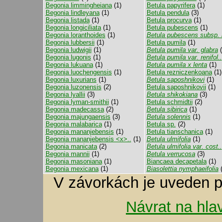
Begonia limmingheiana
(1)
Betula papyrifera
(1)
Begonia lindleyana
(1)
Betula pendula
(3)
Begonia listada
(1)
Betula procurva
(1)
Begonia longiciliata
(1)
Betula pubescens
(1)
Begonia loranthoides
(1)
Betula pubescens subsp. 
Begonia lubbersii
(1)
Betula pumila
(1)
Begonia ludwigii
(1)
Betula pumila var. glabra
(
Begonia lugonis
(1)
Betula pumila var. renifol..
Begonia lukuana
(1)
Betula pumila x lenta
(1)
Begonia luochengensis
(1)
Betula rezniczenkoana
(1)
Begonia luxurians
(1)
Betula saposhnikovi
(1)
Begonia luzonensis
(2)
Betula saposhnikovii
(1)
Begonia lyallii
(3)
Betula shikokiana
(3)
Begonia lyman-smithii
(1)
Betula schmidtii
(2)
Begonia madecassa
(2)
Betula sibirica
(1)
Begonia majungaensis
(3)
Betula solennis
(1)
Begonia malabarica
(1)
Betula sp.
(2)
Begonia mananjebensis
(1)
Betula tianschanica
(1)
Begonia mananjebensis <x>..
(1)
Betula ulmifolia
(1)
Begonia manicata
(2)
Betula ulmifolia var. cost..
Begonia mannii
(1)
Betula verrucosa
(3)
Begonia masoniana
(1)
Biancaea decapetala
(1)
Begonia mexicana
(1)
Biasolettia nymphaeifolia
(
V závorkách je uveden p
Návrat na hla