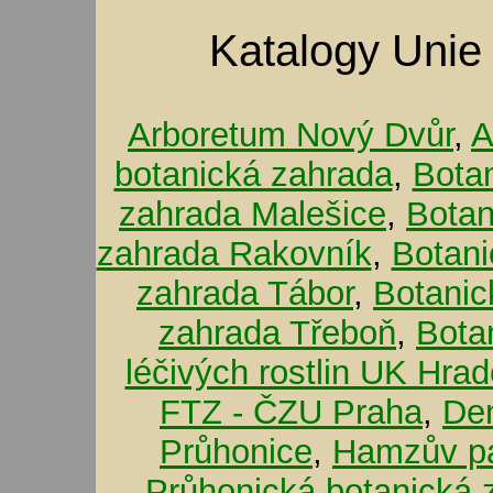
Katalogy Unie
Arboretum Nový Dvůr
,
A
botanická zahrada
,
Bota
zahrada Malešice
,
Botan
zahrada Rakovník
,
Botani
zahrada Tábor
,
Botanic
zahrada Třeboň
,
Bota
léčivých rostlin UK Hra
FTZ - ČZU Praha
,
De
Průhonice
,
Hamzův pa
Průhonická botanická 