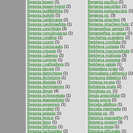
Begonia boweri
(1)
Bergenia pacifica
(1)
Begonia boweri-hybrid
(2)
Bergenia pacumbis
(1)
Begonia buddleiifolia
(1)
Bergenia purpurascens
(1)
Begonia burkillii
(1)
Bergenia sp.
(3)
Begonia cardiocarpa
(2)
Bergenia stracheyi
(3)
Begonia caroliniaefolia
(1)
Bergenia stracheyi-hybr.
(
Begonia conchifolia
(3)
Bergeranthus jamesii
(1)
Begonia convulvulacea
(1)
Bergeranthus scapiger
(1)
Begonia corallina
(1)
Berchemia scandens
(2)
Begonia coursii
(1)
Berkheya cirsiifolia
(1)
Begonia crassicaulis
(1)
Berkheya cuneata
(1)
Begonia crispula
(1)
Berkheya macrocephala
(
Begonia cubensis
(2)
Berkheya multijuga
(3)
Begonia cumingii
(1)
Berkheya purpurea
(3)
Begonia cyathophora
(1)
Berkheya radula
(1)
Begonia decora
(1)
Berlandiera lyrata
(2)
Begonia dietrichiana
(1)
Bermudiana californica
(1)
Begonia dichotoma
(1)
Berneuxia thibetica
(1)
Begonia dipetala
(1)
Berteroa incana
(1)
Begonia domingensis
(1)
Bertolonia ovata
(2)
Begonia dregei
(4)
Bertolonia sp.
(1)
Begonia echinosepala
(1)
Berula angustifolia
(2)
Begonia elaeagnifolia
(1)
Berula erecta
(2)
Begonia emeiensis
(1)
Berzelia albiflora
(1)
Begonia engleri
(1)
Berzelia intermedia
(1)
Begonia epipsila
(1)
Besleria sp.
(1)
Begonia fenicis
(1)
Betonica macrantha
(7)
Begonia ferox
(1)
Betonica monieri
(3)
Begonia filiformis
(1)
Betonica nivea
(1)
Begonia fuchsioides
(2)
Betonica officinalis
(1)