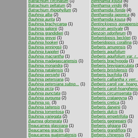
Batrachium circinatum
(1)
Benthamia kousa
(6)
Batrachium peltatum
(2)
Benthamia viridis
(6)
Batrachium rhipiphyllum
(2)
Benthamidia florida
(4)
Bauhinia alba
(2)
Benthamidia japonica
(6)
Bauhinia aurita
(2)
Benthamidia kousa
(6)
Bauhinia brachycarpa
(1)
Bentinckiopsis ponapensi
Bauhinia galpinii
(1)
Benzoin aestivale
(3)
Bauhinia grandidieri
(1)
Benzoin odoriferum
(3)
Bauhinia grevei
(1)
Berberidopsis beckleri
(1)
Bauhinia hookeri
(1)
Berberidopsis corallina
(1)
Bauhinia jenningsii
(1)
Berberis amurensis
(2)
Bauhinia kappleri
(1)
Berberis aquifolium
Bauhinia macrantha
(1)
Berberis aquifolium var. r.
Bauhinia madagascariensis
(1)
Berberis brachypoda
(1)
Bauhinia monandra
(1)
Berberis brevipaniculata
(1
Bauhinia natalensis
(1)
Berberis bristolensis
(1)
Bauhinia persiehii
(1)
Berberis buxifolia
(1)
Bauhinia petersiana
(1)
Berberis calliantha x verr..
Bauhinia petersiana subsp...
(1)
Berberis caroli var. hoang.
Bauhinia picta
(1)
Berberis caroli-hoanghens
Bauhinia punctata
(1)
Berberis circumserrata
(1)
Bauhinia purpurea
(2)
Berberis crataegyna
(2)
Bauhinia sp.
(3)
Berberis cretica
(1)
Bauhinia taitensis
(1)
Berberis darwinii
(1)
Bauhinia tomentosa
(1)
Berberis dulcis
(1)
Bauhinia variegata
(2)
Berberis empetrifolia
(1)
Baumea glomerata
(1)
Berberis gagnepaini
(1)
Beaucarnea glassiana
(1)
Berberis gilgiana
(1)
Beaucarnea gracilis
(1)
Berberis grandiflora
(1)
Beaucarnea guatemalensis
(1)
Berberis chinensis
(1)