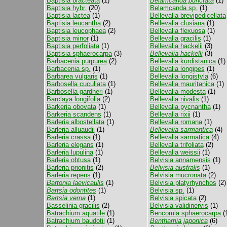
Baptisia bracteata
(1)
Belamcanda punctata
(1)
Baptisia hybr.
(20)
Belamcanda sp.
(1)
Baptisia lactea
(1)
Bellevalia brevipedicellata
Baptisia leucantha
(2)
Bellevalia clusiana
(1)
Baptisia leucophaea
(2)
Bellevalia flexuosa
(1)
Baptisia minor
(1)
Bellevalia gracilis
(1)
Baptisia perfoliata
(1)
Bellevalia hackelii
(3)
Baptisia sphaerocarpa
(3)
Bellevalia hackelli
(3)
Barbacenia purpurea
(2)
Bellevalia kurdistanica
(1)
Barbacenia sp.
(1)
Bellevalia longipes
(1)
Barbarea vulgaris
(1)
Bellevalia longistyla
(6)
Barbosella cucullata
(1)
Bellevalia mauritanica
(1)
Barbosella gardneri
(1)
Bellevalia modesta
(1)
Barclaya longifolia
(2)
Bellevalia nivalis
(1)
Barkeria obovata
(1)
Bellevalia pycnantha
(1)
Barkeria scandens
(1)
Bellevalia rixii
(1)
Barleria albostellata
(1)
Bellevalia romana
(1)
Barleria alluaudii
(1)
Bellevalia sarmantica
(4)
Barleria crassa
(1)
Bellevalia sarmatica
(4)
Barleria elegans
(1)
Bellevalia trifoliata
(2)
Barleria lupulina
(1)
Bellevalia weissii
(1)
Barleria obtusa
(1)
Belvisia annamensis
(1)
Barleria prionitis
(2)
Belvisia australis
(1)
Barleria repens
(1)
Belvisia mucronata
(2)
Bartonia laevicaulis
(1)
Belvisia platyrhynchos
(2)
Bartsia odontites
(1)
Belvisia sp.
(1)
Bartsia verna
(1)
Belvisia spicata
(2)
Basselinia gracilis
(2)
Belvisia validinervis
(1)
Batrachium aquatile
(1)
Bencomia sphaerocarpa
(
Batrachium baudotii
(1)
Benthamia japonica
(6)