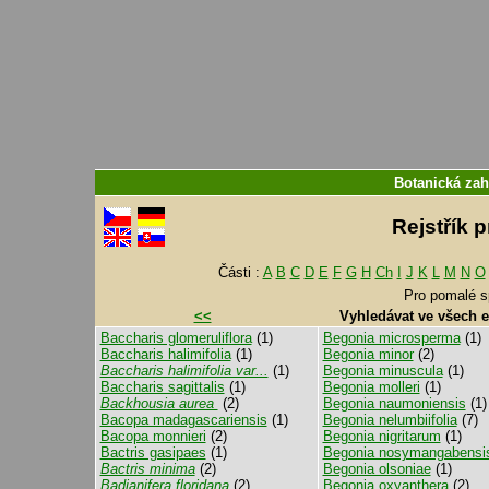
Botanická zah
Rejstřík 
Části :
A
B
C
D
E
F
G
H
Ch
I
J
K
L
M
N
O
Pro pomalé s
<<
Vyhledávat ve všech 
Baccharis glomeruliflora
(1)
Begonia microsperma
(1)
Baccharis halimifolia
(1)
Begonia minor
(2)
Baccharis halimifolia var...
(1)
Begonia minuscula
(1)
Baccharis sagittalis
(1)
Begonia molleri
(1)
Backhousia aurea
(2)
Begonia naumoniensis
(1)
Bacopa madagascariensis
(1)
Begonia nelumbiifolia
(7)
Bacopa monnieri
(2)
Begonia nigritarum
(1)
Bactris gasipaes
(1)
Begonia nosymangabensi
Bactris minima
(2)
Begonia olsoniae
(1)
Badianifera floridana
(2)
Begonia oxyanthera
(2)