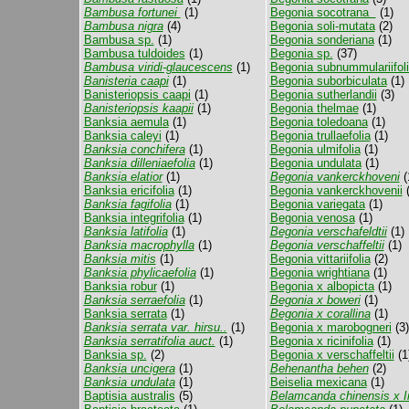
Bambusa fortunei
(1)
Begonia socotrana
(1)
Bambusa nigra
(4)
Begonia soli-mutata
(2)
Bambusa sp.
(1)
Begonia sonderiana
(1)
Bambusa tuldoides
(1)
Begonia sp.
(37)
Bambusa viridi-glaucescens
(1)
Begonia subnummulariifol
Banisteria caapi
(1)
Begonia suborbiculata
(1)
Banisteriopsis caapi
(1)
Begonia sutherlandii
(3)
Banisteriopsis kaapii
(1)
Begonia thelmae
(1)
Banksia aemula
(1)
Begonia toledoana
(1)
Banksia caleyi
(1)
Begonia trullaefolia
(1)
Banksia conchifera
(1)
Begonia ulmifolia
(1)
Banksia dilleniaefolia
(1)
Begonia undulata
(1)
Banksia elatior
(1)
Begonia vankerckhoveni
(
Banksia ericifolia
(1)
Begonia vankerckhovenii
(
Banksia fagifolia
(1)
Begonia variegata
(1)
Banksia integrifolia
(1)
Begonia venosa
(1)
Banksia latifolia
(1)
Begonia verschafeldtii
(1)
Banksia macrophylla
(1)
Begonia verschaffeltii
(1)
Banksia mitis
(1)
Begonia vittariifolia
(2)
Banksia phylicaefolia
(1)
Begonia wrightiana
(1)
Banksia robur
(1)
Begonia x albopicta
(1)
Banksia serraefolia
(1)
Begonia x boweri
(1)
Banksia serrata
(1)
Begonia x corallina
(1)
Banksia serrata var. hirsu..
(1)
Begonia x marobogneri
(3)
Banksia serratifolia auct.
(1)
Begonia x ricinifolia
(1)
Banksia sp.
(2)
Begonia x verschaffeltii
(1
Banksia uncigera
(1)
Behenantha behen
(2)
Banksia undulata
(1)
Beiselia mexicana
(1)
Baptisia australis
(5)
Belamcanda chinensis x Ir