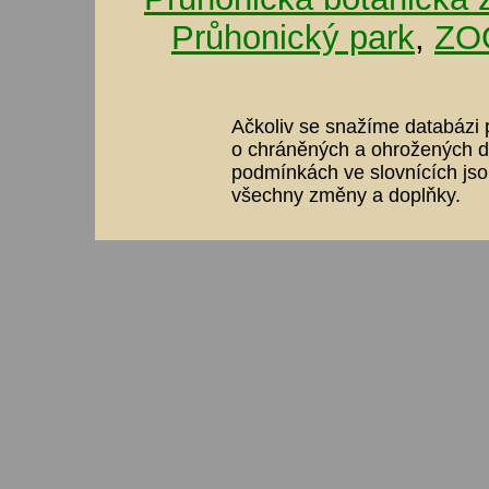
Průhonický park
,
ZOO
Ačkoliv se snažíme databázi p
o chráněných a ohrožených dr
podmínkách ve slovnících jso
všechny změny a doplňky.