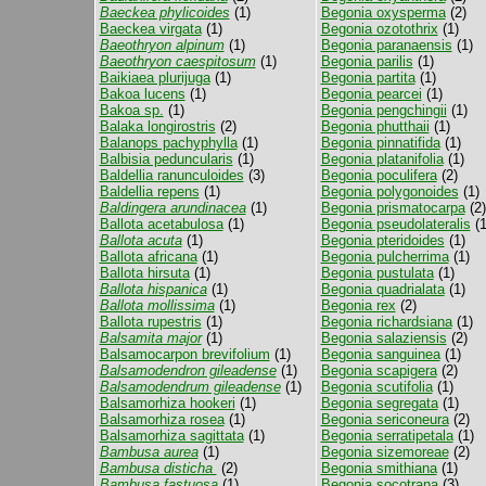
Baeckea phylicoides
(1)
Begonia oxysperma
(2)
Baeckea virgata
(1)
Begonia ozotothrix
(1)
Baeothryon alpinum
(1)
Begonia paranaensis
(1)
Baeothryon caespitosum
(1)
Begonia parilis
(1)
Baikiaea plurijuga
(1)
Begonia partita
(1)
Bakoa lucens
(1)
Begonia pearcei
(1)
Bakoa sp.
(1)
Begonia pengchingii
(1)
Balaka longirostris
(2)
Begonia phutthaii
(1)
Balanops pachyphylla
(1)
Begonia pinnatifida
(1)
Balbisia peduncularis
(1)
Begonia platanifolia
(1)
Baldellia ranunculoides
(3)
Begonia poculifera
(2)
Baldellia repens
(1)
Begonia polygonoides
(1)
Baldingera arundinacea
(1)
Begonia prismatocarpa
(2)
Ballota acetabulosa
(1)
Begonia pseudolateralis
(1
Ballota acuta
(1)
Begonia pteridoides
(1)
Ballota africana
(1)
Begonia pulcherrima
(1)
Ballota hirsuta
(1)
Begonia pustulata
(1)
Ballota hispanica
(1)
Begonia quadrialata
(1)
Ballota mollissima
(1)
Begonia rex
(2)
Ballota rupestris
(1)
Begonia richardsiana
(1)
Balsamita major
(1)
Begonia salaziensis
(2)
Balsamocarpon brevifolium
(1)
Begonia sanguinea
(1)
Balsamodendron gileadense
(1)
Begonia scapigera
(2)
Balsamodendrum gileadense
(1)
Begonia scutifolia
(1)
Balsamorhiza hookeri
(1)
Begonia segregata
(1)
Balsamorhiza rosea
(1)
Begonia sericoneura
(2)
Balsamorhiza sagittata
(1)
Begonia serratipetala
(1)
Bambusa aurea
(1)
Begonia sizemoreae
(2)
Bambusa disticha
(2)
Begonia smithiana
(1)
Bambusa fastuosa
(1)
Begonia socotrana
(3)