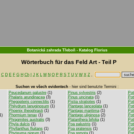
Botanická zahrada Třeboň
-
Katalog
Florius
Wörterbuch für das Feld Art - Teil P
C
D
E
F
G
H
Ch
I
J
K
L
M
N
O
P
R
S
T
U
V
W
X
Z
,
Suchen ve všech evidentech
-
hier sind benutzte Termini :
Peucedanum palustre
(1)
Pinus sylvestris
(2)
Pot
Phalaris arundinacea
(3)
Pinus uncinata
(1)
Pot
Phegopteris connectilis
(1)
Pistia stratiotes
(1)
Pot
Philydrum lanuginosum
(1)
Plantago lanceolata
(1)
Po
Phoenix theophrasti
(1)
Plantago maritima
(1)
Pot
1)
Phormium tenax
(1)
Plantago uliginosa
(2)
Pot
Phragmites australis
(3)
Platanthera bifolia
(1)
Pot
Phyla dulcis
(1)
Poa palustris
(1)
Pot
Phyllanthus fluitans
(1)
Poa pratensis
(1)
Pot
Phyteuma nigrum
(1)
Poa remota
(1)
Pot