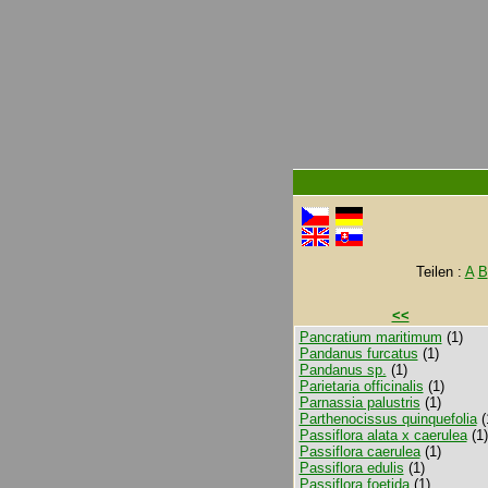
Teilen :
A
B
<<
Pancratium maritimum
(1)
Pandanus furcatus
(1)
Pandanus sp.
(1)
Parietaria officinalis
(1)
Parnassia palustris
(1)
Parthenocissus quinquefolia
(
Passiflora alata x caerulea
(1)
Passiflora caerulea
(1)
Passiflora edulis
(1)
Passiflora foetida
(1)