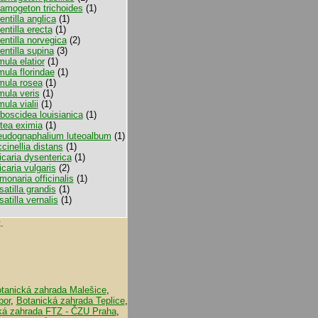
amogeton trichoides
(1)
entilla anglica
(1)
entilla erecta
(1)
entilla norvegica
(2)
entilla supina
(3)
mula elatior
(1)
mula florindae
(1)
mula rosea
(1)
mula veris
(1)
mula vialii
(1)
boscidea louisianica
(1)
tea eximia
(1)
udognaphalium luteoalbum
(1)
cinellia distans
(1)
icaria dysenterica
(1)
icaria vulgaris
(2)
monaria officinalis
(1)
satilla grandis
(1)
satilla vernalis
(1)
.
tanická zahrada Malešice
,
bor
,
Botanická zahrada Teplice
,
ká zahrada FTZ - ČZU Praha
,