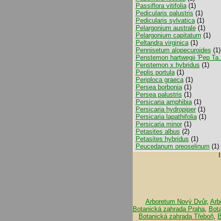
Passiflora vitifolia
(1)
Pedicularis palustris
(1)
Pedicularis sylvatica
(1)
Pelargonium australe
(1)
Pelargonium capitatum
(1)
Peltandra virginica
(1)
Pennisetum alopecuroides
(1)
Penstemon hartwegii 'Pep Ta.
Penstemon x hybridus
(1)
Peplis portula
(1)
Periploca graeca
(1)
Persea borbonia
(1)
Persea palustris
(1)
Persicaria amphibia
(1)
Persicaria hydropiper
(1)
Persicaria lapathifolia
(1)
Persicaria minor
(1)
Petasites albus
(2)
Petasites hybridus
(1)
Peucedanum oreoselinum
(1)
Arboretum Nový Dvůr
,
Arb
Botanická zahrada Praha
,
Bot
Botanická zahrada Třeboň
,
B