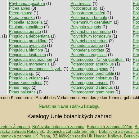
Phyteuma spicatum
(1)
Poa trivialis
(1)
Pot
Picea abies
(3)
Podocarpus sp.
(1)
Pot
Picea glauca
(1)
Pogostemon helferi
(1)
Pot
Picea omorika
(1)
Polemonium boreale
(1)
Pot
Pilosella lactucella
(1)
Polemonium caeruleum
(1)
Pot
Pilularia globulifera
(2)
Polygala vulgaris
(1)
Pri
Pinguicula agnata
(1)
Polytrichum commune
(1)
Pri
.
(1)
Pinguicula debbertiana
(1)
Polytrichum formosum
(1)
Pri
Pinguicula grandiflora
(1)
Polytrichum strictum
(2)
Pri
Pinguicula gypsicola
(1)
Pontederia azurea
(1)
Pri
Pinguicula hirtiflora
(1)
Pontederia cordata
(2)
Pro
Pinguicula lusitanica
(1)
Pontederia vaginalis
(1)
Pro
Pinguicula moctezumae
(1)
Potamogeton <x >angustifoli..
(1)
Pse
Pinguicula moranensis
(1)
Potamogeton acutifolius
(1)
Puc
Pinguicula moranensis "cycl..
(1)
Potamogeton alpinus
(1)
Pul
Pinguicula sp.
(1)
Potamogeton berchtoldii
(1)
Pul
Pinguicula vulgaris
(4)
Potamogeton coloratus
(1)
Pul
Pinus ×ascendens
(1)
Potamogeton crispus
(1)
Pul
Pinus mugo
(2)
Potamogeton distinctus
(1)
Pul
Pinus palustris
(1)
Potamogeton gramineus
(1)
In den Klammern ist Anzahl des Vorkommens von des jeden Termins gebracht
Návrat na hlavní stránku katalogu
.
Katalogy Unie botanických zahrad
oretum Žampach
,
Bečovská botanická zahrada
,
Botanická zahrada Děčín
,
Bo
anická zahrada Rakovník
,
Botanická zahrada Semetín
,
Botanická zahrada Tá
otanická zahrada UK Praha
,
BZ léčivých rostlin UK Hradec Králové
,
Botanic