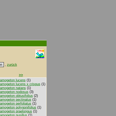
,
zurück
>>
amogeton lucens
(1)
amogeton lucens x crispus
(1)
amogeton natans
(1)
tamogeton nodosus
(3)
amogeton obtusifolius
(2)
amogeton pectinatus
(1)
amogeton perfoliatus
(1)
amogeton polygonifolius
(1)
amogeton praelongus
(1)
amogeton pusillus
(1)