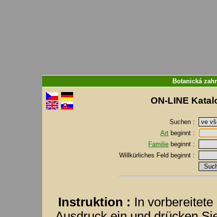
Botanická zah
ON-LINE Katalo
Suchen :
Art
beginnt :
Familie
beginnt :
Willkürliches Feld
beginnt :
Instruktion :
In vorbereitet
Ausdruck ein und drücken S