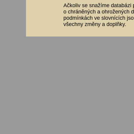
Ačkoliv se snažíme databázi p
o chráněných a ohrožených dr
podmínkách ve slovnících jso
všechny změny a doplňky.