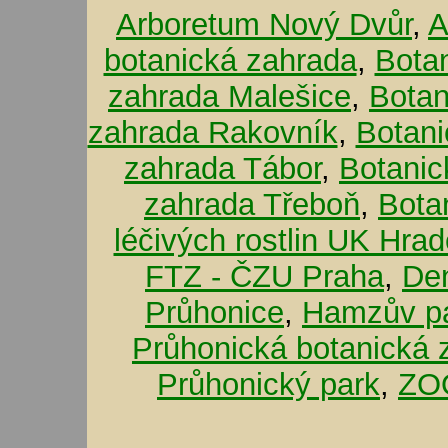
Arboretum Nový Dvůr
,
A
botanická zahrada
,
Bota
zahrada Malešice
,
Botan
zahrada Rakovník
,
Botani
zahrada Tábor
,
Botanic
zahrada Třeboň
,
Bota
léčivých rostlin UK Hra
FTZ - ČZU Praha
,
De
Průhonice
,
Hamzův pa
Průhonická botanická 
Průhonický park
,
ZOO