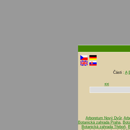
Části :
A
<<
Arboretum Nový Dvůr
,
Arb
Botanická zahrada Praha
,
Bot
Botanická zahrada Třeboň
,
B