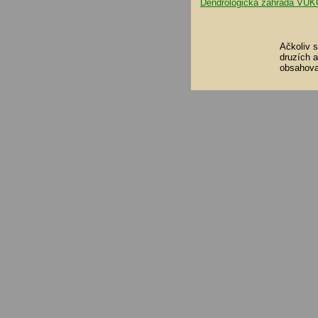
Dendrologická zahrada VUK
Ačkoliv 
druzích 
obsahova