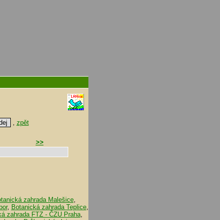
,
zpět
>>
tanická zahrada Malešice
,
bor
,
Botanická zahrada Teplice
,
ká zahrada FTZ - ČZU Praha
,