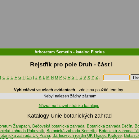
Arboretum Semetín
-
katalog
Florius
Rejstřík pro pole Druh - část I
B
C
D
E
F
G
H
Ch
I
J
K
L
M
N
O
P
Q
R
S
T
U
V
X
Y
Z
,
Vyhledávat ve všech evidentech
-
zde jsou použité termíny :
Nebyl nalezen žádný záznam
Návrat na hlavní stránku katalogu
.
Katalogy Unie botanických zahrad
oretum Žampach
,
Bečovská botanická zahrada
,
Botanická zahrada Děčín
,
Bo
anická zahrada Rakovník
,
Botanická zahrada Semetín
,
Botanická zahrada Tá
otanická zahrada UK Praha
,
BZ léčivých rostlin UK Hradec Králové
,
Botanic