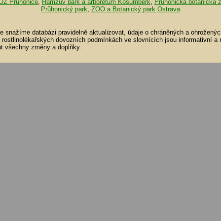
OZ Průhonice
,
Hamzův park a arboretum Košumberk
,
Průhonická botanická 
Průhonický park
,
ZOO a Botanický park Ostrava
se snažíme databázi pravidelně aktualizovat, údaje o chráněných a ohroženýc
a rostlinolékařských dovozních podmínkách ve slovnících jsou informativní a
t všechny změny a doplňky.