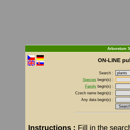
Arboretum S
ON-LINE pub
Search :
Species
begin(s) :
Family
begin(s) :
Czech name
begin(s) :
Any data
begin(s) :
Instructions :
Fill in the sear