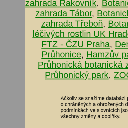
zahrada Rakovník
,
Botani
zahrada Tábor
,
Botanic
zahrada Třeboň
,
Bota
léčivých rostlin UK Hra
FTZ - ČZU Praha
,
De
Průhonice
,
Hamzův pa
Průhonická botanická 
Průhonický park
,
ZOO
Ačkoliv se snažíme databázi p
o chráněných a ohrožených dr
podmínkách ve slovnících jso
všechny změny a doplňky.