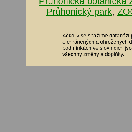
Průhonická botanická 
Průhonický park
,
ZOO
Ačkoliv se snažíme databázi p
o chráněných a ohrožených dr
podmínkách ve slovnících jso
všechny změny a doplňky.