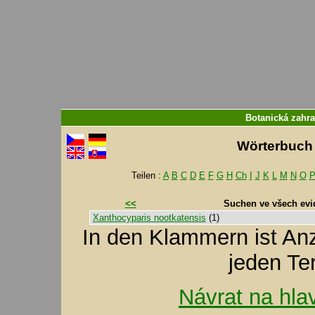
Botanická zahr
Wörterbuch f
Teilen :
A
B
C
D
E
F
G
H
Ch
I
J
K
L
M
N
O
<<
Suchen ve všech evi
Xanthocyparis nootkatensis
(1)
In den Klammern ist A
jeden Te
Návrat na hla