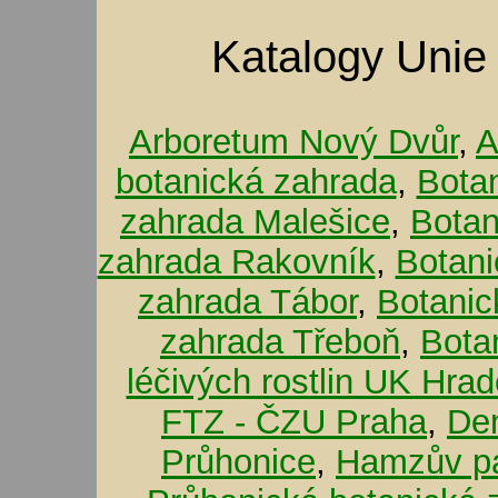
Katalogy Unie
Arboretum Nový Dvůr
,
A
botanická zahrada
,
Bota
zahrada Malešice
,
Botan
zahrada Rakovník
,
Botani
zahrada Tábor
,
Botanic
zahrada Třeboň
,
Bota
léčivých rostlin UK Hra
FTZ - ČZU Praha
,
De
Průhonice
,
Hamzův pa