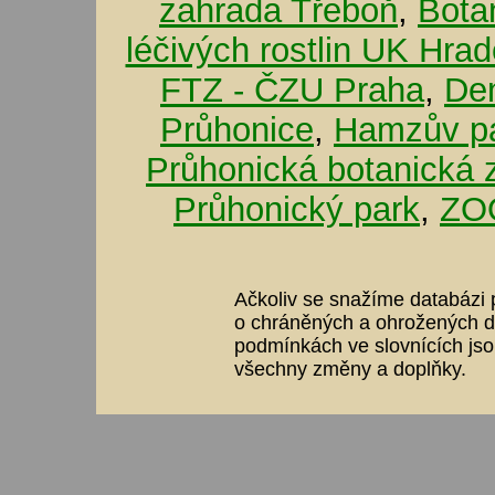
zahrada Třeboň
,
Bota
léčivých rostlin UK Hra
FTZ - ČZU Praha
,
De
Průhonice
,
Hamzův pa
Průhonická botanická 
Průhonický park
,
ZOO
Ačkoliv se snažíme databázi p
o chráněných a ohrožených dr
podmínkách ve slovnících jso
všechny změny a doplňky.