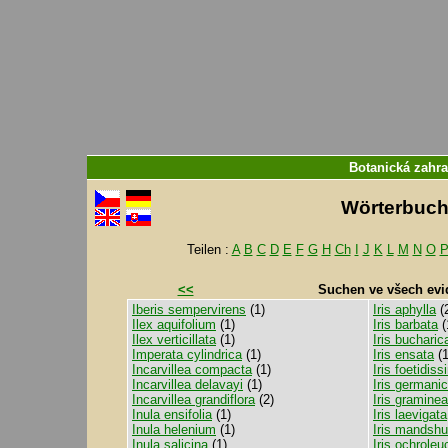
Botanická zahr
Wörterbuch f
Teilen :
A
B
C
D
E
F
G
H
Ch
I
J
K
L
M
N
O
<<
Suchen ve všech evi
Iberis sempervirens
(1)
Iris aphylla
(
Ilex aquifolium
(1)
Iris barbata
(
Ilex verticillata
(1)
Iris bucharic
Imperata cylindrica
(1)
Iris ensata
(1
Incarvillea compacta
(1)
Iris foetidis
Incarvillea delavayi
(1)
Iris germani
Incarvillea grandiflora
(2)
Iris graminea
Inula ensifolia
(1)
Iris laevigata
Inula helenium
(1)
Iris mandshu
Inula salicina
(1)
Iris ochroleu