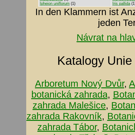
Ipheion uniflorum
(1)
Iris pallida
(1
In den Klammern ist A
jeden Te
Návrat na hla
Katalogy Unie
Arboretum Nový Dvůr
,
A
botanická zahrada
,
Bota
zahrada Malešice
,
Botan
zahrada Rakovník
,
Botani
zahrada Tábor
,
Botanic