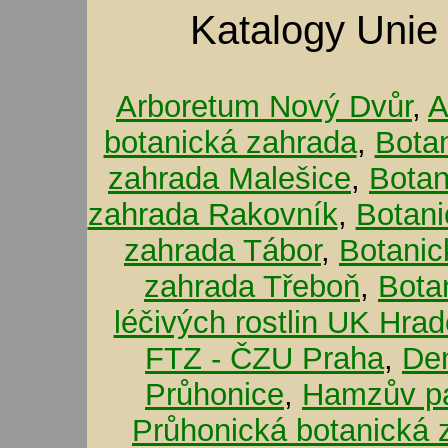
Katalogy Unie
Arboretum Nový Dvůr
,
A
botanická zahrada
,
Bota
zahrada Malešice
,
Botan
zahrada Rakovník
,
Botani
zahrada Tábor
,
Botanic
zahrada Třeboň
,
Bota
léčivých rostlin UK Hra
FTZ - ČZU Praha
,
De
Průhonice
,
Hamzův pa
Průhonická botanická 