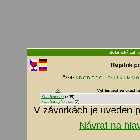
Botanická zahr
Rejstřík p
Části :
A
B
C
D
E
F
G
H
Ch
I
J
K
L
M
N
O
<<
Vyhledávat ve všech 
Xanthiaceae
(>99)
Xanthophyllaceae
(2)
V závorkách je uveden p
Návrat na hla