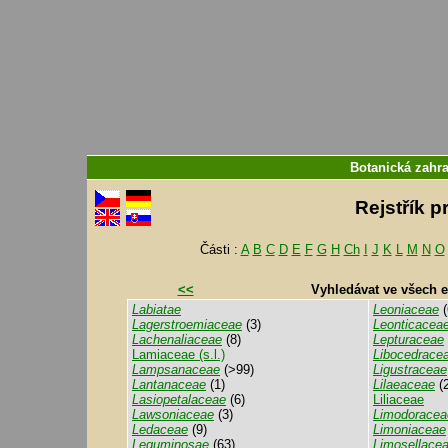
Botanická zahr
Rejstřík p
Části :
A
B
C
D
E
F
G
H
Ch
I
J
K
L
M
N
O
<<
Vyhledávat ve všech 
Labiatae
Leoniaceae
(
Lagerstroemiaceae
(3)
Leonticacea
Lachenaliaceae
(8)
Lepturaceae
Lamiaceae (s.l.)
Libocedrace
Lampsanaceae
(>99)
Ligustraceae
Lantanaceae
(1)
Lilaeaceae
(2
Lasiopetalaceae
(6)
Liliaceae
Lawsoniaceae
(3)
Limodoracea
Ledaceae
(9)
Limoniaceae
Leguminosae
(63)
Limosellace