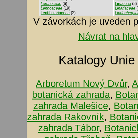
Lemnaceae
(6)
Linaceae
(3)
Lennoaceae
(19)
Linariaceae
(
Lentibulariaceae
(2)
Lindenbergi
V závorkách je uveden p
Návrat na hla
Katalogy Unie
Arboretum Nový Dvůr
,
A
botanická zahrada
,
Bota
zahrada Malešice
,
Botan
zahrada Rakovník
,
Botani
zahrada Tábor
,
Botanic