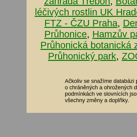
zahrada Třeboň
,
Bota
léčivých rostlin UK Hra
FTZ - ČZU Praha
,
De
Průhonice
,
Hamzův pa
Průhonická botanická 
Průhonický park
,
ZOO
Ačkoliv se snažíme databázi p
o chráněných a ohrožených dr
podmínkách ve slovnících jso
všechny změny a doplňky.