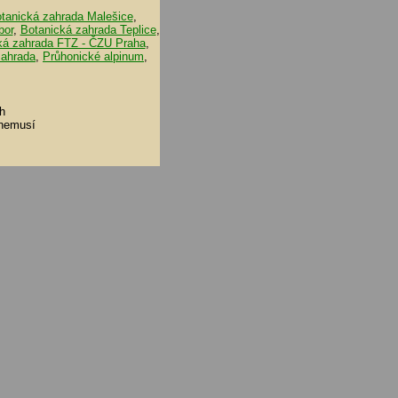
tanická zahrada Malešice
,
bor
,
Botanická zahrada Teplice
,
ká zahrada FTZ - ČZU Praha
,
zahrada
,
Průhonické alpinum
,
h
 nemusí