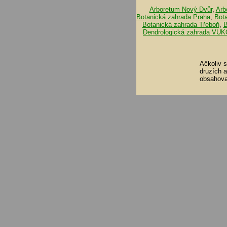
Arboretum Nový Dvůr
,
Arb
Botanická zahrada Praha
,
Bot
Botanická zahrada Třeboň
,
B
Dendrologická zahrada VUK
Ačkoliv 
druzích 
obsahova