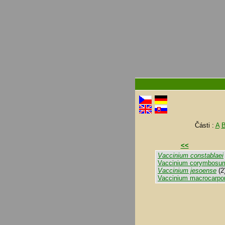
Části :
A
<<
Vaccinium constablaei
Vaccinium corymbosu
Vaccinium jesoense
(2
Vaccinium macrocarpo