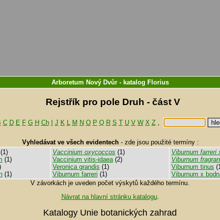
Arboretum Nový Dvůr
-
katalog
Florius
Rejstřík pro pole Druh - část V
B
C
D
E
F
G
H
Ch
I
J
K
L
M
N
O
P
Q
R
S
T
U
V
W
X
Z
,
Vyhledávat ve všech evidentech
-
zde jsou použité termíny :
(1)
Vaccinium oxycoccos
(1)
Viburnum farreri x
m
(1)
Vaccinium vitis-idaea
(2)
Viburnum fragra
)
Veronica grandis
(1)
Viburnum tinus
(
n
(1)
Viburnum farreri
(1)
Viburnum x bodn
V závorkách je uveden počet výskytů každého termínu.
Návrat na hlavní stránku katalogu
.
Katalogy Unie botanických zahrad