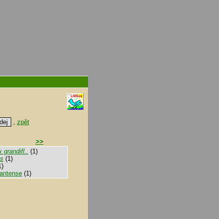
,
zpět
>>
 grandifl..
(1)
ns
(1)
1)
antense
(1)