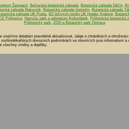
oretum Žampach
,
Bečovská botanická zahrada
,
Botanická zahrada Děčín
,
Bo
anická zahrada Rakovník
,
Botanická zahrada Semetín
,
Botanická zahrada Tá
otanická zahrada UK Praha
,
BZ léčivých rostlin UK Hradec Králové
,
Botanic
OZ Průhonice
,
Hamzův park a arboretum Košumberk
,
Průhonická botanická 
Průhonický park
,
ZOO a Botanický park Ostrava
se snažíme databázi pravidelně aktualizovat, údaje o chráněných a ohroženýc
a rostlinolékařských dovozních podmínkách ve slovnících jsou informativní a
t všechny změny a doplňky.