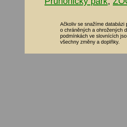
Průhonický park
,
ZOO
Ačkoliv se snažíme databázi p
o chráněných a ohrožených dr
podmínkách ve slovnících jso
všechny změny a doplňky.