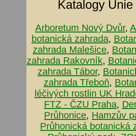
Katalogy Unie
Arboretum Nový Dvůr
,
A
botanická zahrada
,
Bota
zahrada Malešice
,
Botan
zahrada Rakovník
,
Botani
zahrada Tábor
,
Botanic
zahrada Třeboň
,
Bota
léčivých rostlin UK Hra
FTZ - ČZU Praha
,
De
Průhonice
,
Hamzův pa
Průhonická botanická 