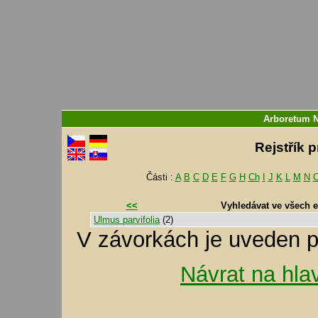
Arboretum 
Rejstřík 
Části :
A
B
C
D
E
F
G
H
Ch
I
J
K
L
M
N
<<
Vyhledávat ve všech 
Ulmus parvifolia
(2)
V závorkách je uveden p
Návrat na hla