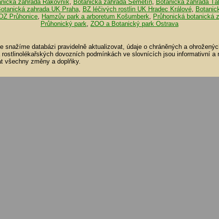
anická zahrada Rakovník
,
Botanická zahrada Semetín
,
Botanická zahrada Tá
otanická zahrada UK Praha
,
BZ léčivých rostlin UK Hradec Králové
,
Botanic
OZ Průhonice
,
Hamzův park a arboretum Košumberk
,
Průhonická botanická 
Průhonický park
,
ZOO a Botanický park Ostrava
se snažíme databázi pravidelně aktualizovat, údaje o chráněných a ohroženýc
a rostlinolékařských dovozních podmínkách ve slovnících jsou informativní a
t všechny změny a doplňky.