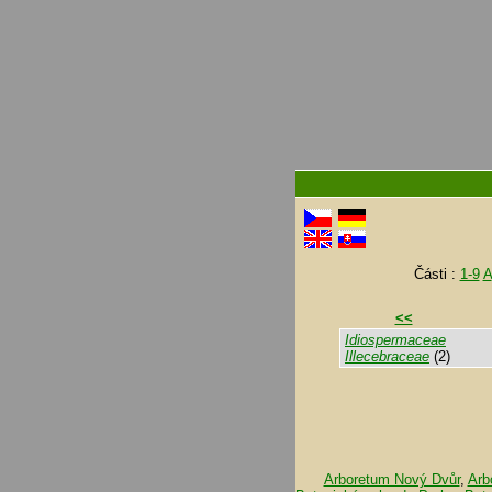
Části :
1-9
A
<<
Idiospermaceae
Illecebraceae
(2)
Arboretum Nový Dvůr
,
Arb