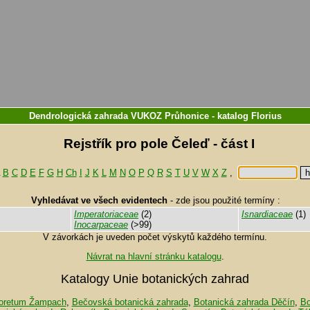
Dendrologická zahrada VUKOZ Průhonice
-
katalog
Florius
Rejstřík pro pole Čeleď - část I
B
C
D
E
F
G
H
Ch
I
J
K
L
M
N
O
P
Q
R
S
T
U
V
W
X
Z
,
Vyhledávat ve všech evidentech
-
zde jsou použité termíny :
Imperatoriaceae
(2)
Isnardiaceae
(1)
Inocarpaceae
(>99)
V závorkách je uveden počet výskytů každého termínu.
Návrat na hlavní stránku katalogu
.
Katalogy Unie botanických zahrad
oretum Žampach
,
Bečovská botanická zahrada
,
Botanická zahrada Děčín
,
Bo