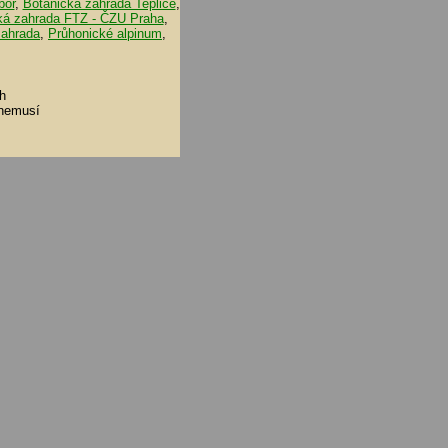
bor
,
Botanická zahrada Teplice
,
ká zahrada FTZ - ČZU Praha
,
zahrada
,
Průhonické alpinum
,
h
 nemusí