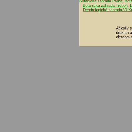
Botanická zahrada Praha
,
Bot
Botanická zahrada Třeboň
,
B
Dendrologická zahrada VUK
Ačkoliv 
druzích 
obsahova