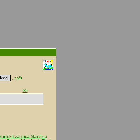
,
zpět
>>
tanická zahrada Malešice
,