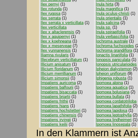
Ilex pernyi
(1)
Inula hirta
(3)
Ilex rotunda
(1)
Inula magnifica
(1)
Ilex rugosa
(1)
Inula oculus-christi
(1)
Ilex serrata
(1)
Inula orientalis
(1)
Ilex serrata x verticillata
(1)
Inula salicina
(2)
Ilex verticillata
Inula sp.
(1)
Ilex x altaclerensis
(2)
Inula spiraeifolia
(1)
Ilex x aquipernyi
(1)
Inula verbascifolia
(1)
Ilex x koehneana
(1)
Iochroma australe
(1)
Ilex x meserveae
(7)
Iochroma fuchsioides
(2
Ilex yunnanensis
(1)
Iochroma grandiflora
(1)
Iliamna rivularis
(1)
Ionactis linariifolia
(1)
Illecebrum verticillatum
(1)
Ionopsis paniculata
(1)
Illicium anisatum
(1)
Ionopsis utricularioides
Illicium floridanum
(2)
Ipheion dialystemon
(2)
Illicium merrillianum
(1)
Ipheion uniflorum
(9)
Illicium simonsii
(1)
Iphigenia robusta
(1)
Impatiens auricoma
(2)
Ipomoea alpina
(1)
Impatiens balfourii
(1)
Ipomoea aquatica
(1)
Impatiens bisaccata
(1)
Ipomoea bolusiana
(2)
Impatiens briartii
(1)
Ipomoea bullata
(1)
Impatiens frithii
(1)
Ipomoea cordatotriloba
Impatiens hians
(1)
Ipomoea lapathifolia
(2)
Impatiens hochstetteri
(1)
Ipomoea lapidosa
(1)
Impatiens chinensis
(1)
Ipomoea leptophylla
(2)
Impatiens irvingii
(1)
Ipomoea lindheimeri
(1)
Impatiens keilii
(1)
Ipomoea linosepala
(1)
In den Klammern ist A