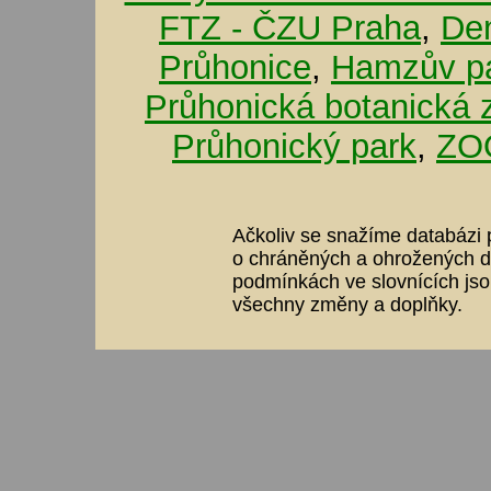
FTZ - ČZU Praha
,
De
Průhonice
,
Hamzův pa
Průhonická botanická 
Průhonický park
,
ZOO
Ačkoliv se snažíme databázi p
o chráněných a ohrožených dr
podmínkách ve slovnících jso
všechny změny a doplňky.