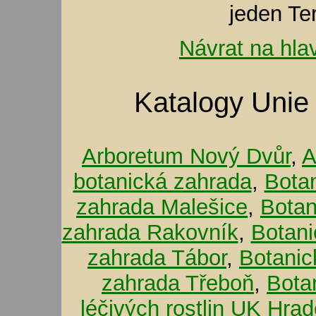
jeden Te
Návrat na hla
Katalogy Unie
Arboretum Nový Dvůr
,
A
botanická zahrada
,
Bota
zahrada Malešice
,
Botan
zahrada Rakovník
,
Botani
zahrada Tábor
,
Botanic
zahrada Třeboň
,
Bota
léčivých rostlin UK Hra