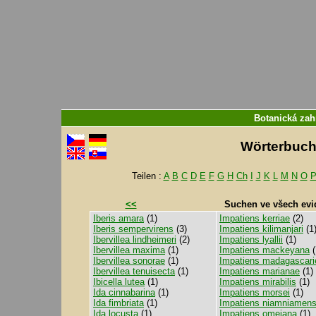
Botanická zah
Wörterbuch f
Teilen :
A
B
C
D
E
F
G
H
Ch
I
J
K
L
M
N
O
<<
Suchen ve všech evi
Iberis amara
(1)
Impatiens kerriae
(2)
Iberis sempervirens
(3)
Impatiens kilimanjari
(1
Ibervillea lindheimeri
(2)
Impatiens lyallii
(1)
Ibervillea maxima
(1)
Impatiens mackeyana
(
Ibervillea sonorae
(1)
Impatiens madagascari
Ibervillea tenuisecta
(1)
Impatiens marianae
(1)
Ibicella lutea
(1)
Impatiens mirabilis
(1)
Ida cinnabarina
(1)
Impatiens morsei
(1)
Ida fimbriata
(1)
Impatiens niamniamens
Ida locusta
(1)
Impatiens omeiana
(1)