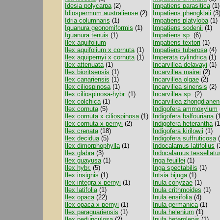
Idesia polycarpa
(2)
Impatiens parasitica
(1)
Idiospermum australiense
(2)
Impatiens phengklaii
(3
Idria columnaris
(1)
Impatiens platyloba
(1)
Iguanura geonomiformis
(1)
Impatiens sodenii
(1)
Iguanura tenuis
(1)
Impatiens sp.
(6)
Ilex aquifolium
Impatiens textori
(1)
Ilex aquifolium x cornuta
(1)
Impatiens tuberosa
(4)
Ilex aquipernyi x cornuta
(1)
Imperata cylindrica
(1)
Ilex attenuata
(1)
Incarvillea delavayi
(1)
Ilex bioritsensis
(1)
Incarvillea mairei
(2)
Ilex canariensis
(1)
Incarvillea olgae
(2)
Ilex ciliospinosa
(1)
Incarvillea sinensis
(2)
Ilex ciliospinosa-hybr.
(1)
Incarvillea sp.
(2)
Ilex colchica
(1)
Incarvillea zhongdianen
Ilex cornuta
(5)
Indigofera ammoxylum
Ilex cornuta x ciliospinosa
(1)
Indigofera balfouriana
(1
Ilex cornuta x pernyi
(2)
Indigofera heterantha
(1
Ilex crenata
(18)
Indigofera kirilowii
(1)
Ilex decidua
(5)
Indigofera suffruticosa
(
Ilex dimorphophylla
(1)
Indocalamus latifolius
(
Ilex glabra
(3)
Indocalamus tessellatu
Ilex guayusa
(1)
Inga feuillei
(1)
Ilex hybr.
(5)
Inga spectabilis
(1)
Ilex insignis
(1)
Intsia bijuga
(1)
Ilex integra x pernyi
(1)
Inula conyzae
(1)
Ilex latifolia
(1)
Inula crithmoides
(1)
Ilex opaca
(22)
Inula ensifolia
(4)
Ilex opaca x pernyi
(1)
Inula germanica
(1)
Ilex paraguariensis
(1)
Inula helenium
(1)
Ilex pedunculosa
(2)
Inula heterolepis
(1)