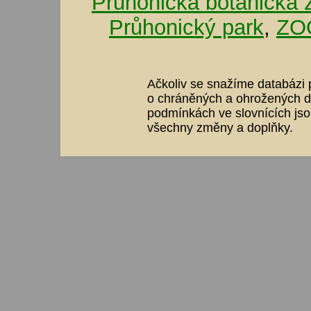
Průhonická botanická 
Průhonický park
,
ZOO
Ačkoliv se snažíme databázi p
o chráněných a ohrožených dr
podmínkách ve slovnících jso
všechny změny a doplňky.