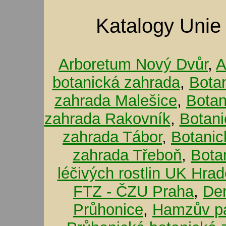
Katalogy Unie
Arboretum Nový Dvůr
,
A
botanická zahrada
,
Bota
zahrada Malešice
,
Botan
zahrada Rakovník
,
Botani
zahrada Tábor
,
Botanic
zahrada Třeboň
,
Bota
léčivých rostlin UK Hra
FTZ - ČZU Praha
,
De
Průhonice
,
Hamzův pa