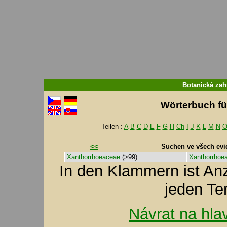
Botanická zah
Wörterbuch für
Teilen :
A
B
C
D
E
F
G
H
Ch
I
J
K
L
M
N
<<
Suchen ve všech evi
Xanthorrhoeaceae
(>99)
Xanthorrhoe
In den Klammern ist A
jeden Te
Návrat na hla