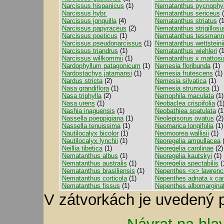
Narcissus hispanicus
(1)
Nematanthus pycnophyl
Narcissus hybr.
Nematanthus sericeus
(
Narcissus jonquilla
(4)
Nematanthus striatus
(1
Narcissus papyraceus
(2)
Nematanthus strigillosu
Narcissus poeticus
(1)
Nematanthus tessmanni
Narcissus pseudonarcissus
(1)
Nematanthus wettsteini
Narcissus triandrus
(1)
Nematanthus wiehleri
(1
Narcissus willkommii
(1)
Nematanthus x mattosi
Nardophyllum patagonicum
(1)
Nemesia floribunda
(1)
Nardostachys jatamansi
(1)
Nemesia frutescens
(1)
Nardus stricta
(2)
Nemesia silvatica
(1)
Nasa grandiflora
(1)
Nemesia strumosa
(1)
Nasa triphylla
(2)
Nemophila maculata
(1)
Nasa urens
(1)
Neobaclea crispifolia
(1
Nashia inaguensis
(1)
Neobathiea spatulata
(1
Nassella poeppigiana
(1)
Neolepisorus ovatus
(2)
Nassella tenuissima
(1)
Neomarica longifolia
(1)
Nautilocalyx bicolor
(1)
Neomoorea wallisii
(1)
Nautilocalyx lynchii
(1)
Neoregelia ampullacea
(
Neillia tibetica
(1)
Neoregelia carolinae
(2)
Nematanthus albus
(1)
Neoregelia kautskyi
(1)
Nematanthus australis
(1)
Neoregelia spectabilis
(
Nematanthus brasiliensis
(1)
Nepenthes <x> lawrenc
Nematanthus corticola
(1)
Nepenthes adnata x ca
Nematanthus fissus
(1)
Nepenthes albomargina
V zátvorkách je uvedený 