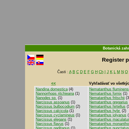
Botanická zahr
Register 
Časti :
A
B
C
D
E
F
G
H
Ch
I
J
K
L
M
N
O
<<
Vyhľadávať vo všetký
Nandina domestica
(4)
Nematanthus fluminens
Nannorrhops ritchieana
(1)
Nematanthus fornix
(1)
Nanodes sp.
(1)
Nematanthus fritschii
(3
Narcissus assoanus
(1)
Nematanthus gregarius
Narcissus bulbocodium
(2)
Nematanthus hirtellus
(
Narcissus calcicola
(1)
Nematanthus hybr.
(2)
Narcissus cyclamineus
(1)
Nematanthus jolyanus
(
Narcissus elegans
(1)
Nematanthus maculatu
Narcissus flavus
(1)
Nematanthus monanth
Narcissus gaditanus
(1)
Nematanthus punctatus