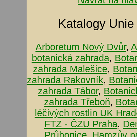
Návrat na hla
Katalogy Unie
Arboretum Nový Dvůr
,
A
botanická zahrada
,
Bota
zahrada Malešice
,
Botan
zahrada Rakovník
,
Botani
zahrada Tábor
,
Botanic
zahrada Třeboň
,
Bota
léčivých rostlin UK Hra
FTZ - ČZU Praha
,
De
Průhonice
,
Hamzův pa