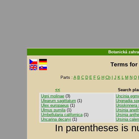
Botanická zahra
Terms for 
Parts :
A
B
C
D
E
F
G
H
Ch
I
J
K
L
M
N
O
<<
Search pla
Ugni molinae
(3)
Uncinia egm
Ulearum sagittatum
(1)
Ungnadia sp
Ulex europaeus
(1)
Uroskinnera 
Ulmus pumila
(1)
Ursinia anet
Umbellularia californica
(1)
Ursinia anth
Uncarina decaryi
(1)
Ursinia calen
In parentheses is n