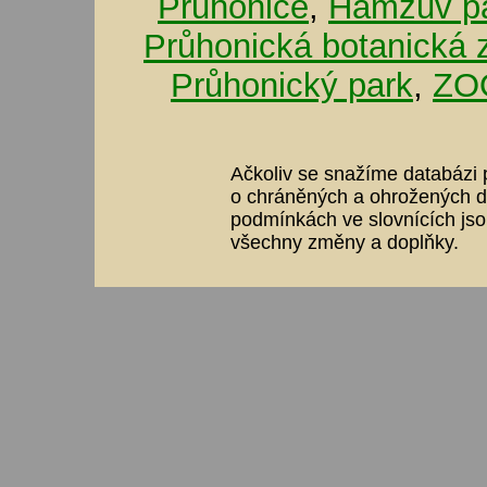
Průhonice
,
Hamzův pa
Průhonická botanická 
Průhonický park
,
ZOO
Ačkoliv se snažíme databázi p
o chráněných a ohrožených dr
podmínkách ve slovnících jso
všechny změny a doplňky.