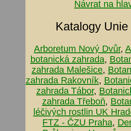
Návrat na hla
Katalogy Unie
Arboretum Nový Dvůr
,
A
botanická zahrada
,
Bota
zahrada Malešice
,
Botan
zahrada Rakovník
,
Botani
zahrada Tábor
,
Botanic
zahrada Třeboň
,
Bota
léčivých rostlin UK Hra
FTZ - ČZU Praha
,
De