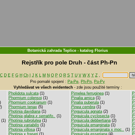
Botanická zahrada Teplice
-
katalog
Florius
Rejstřík pro pole Druh - část Ph-Pn
C
D
E
F
G
H
Ch
I
J
K
L
M
N
O
P
Q
R
S
T
U
V
W
X
Y
Z
,
Pro pomalé spojení :
Pa-Pe
,
Ph-Pn
,
Po-Py
Vyhledávat ve všech evidentech
-
zde jsou použité termíny :
Pholidota sulcata
(1)
Pimelea ferruginea
(1)
P
Phormium colensoi
(1)
Pinalia amica
(1)
P
)
Phormium cookianum
(1)
Pinalia puberula
(1)
P
)
Phormium tenax
(5)
Pinea cembra
(1)
P
Photinia davidiana
(1)
Pinguicula agnata
(2)
P
Photinia glabra x serratifo..
(1)
Pinguicula cyclosecta
(1)
P
(1)
Photinia rubrolutea
(1)
Pinguicula debbertiana
(2)
P
Photinia variabilis
(1)
Pinguicula emarginata
(1)
P
Photinia villosa
(1)
Pinguicula emarginata x moc..
(1)
P
Photinia x fraseri
(1)
Pinguicula esseriana
(4)
P