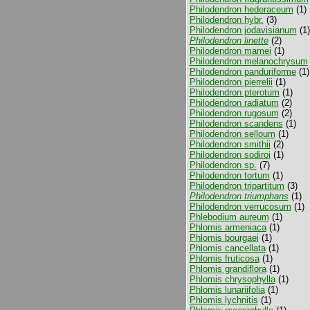
Philodendron hederaceum
(1)
Philodendron hybr.
(3)
Philodendron jodavisianum
(1)
Philodendron linette
(2)
Philodendron mamei
(1)
Philodendron melanochrysum
Philodendron panduriforme
(1)
Philodendron pierrelii
(1)
Philodendron pterotum
(1)
Philodendron radiatum
(2)
Philodendron rugosum
(2)
Philodendron scandens
(1)
Philodendron selloum
(1)
Philodendron smithii
(2)
Philodendron sodiroi
(1)
Philodendron sp.
(7)
Philodendron tortum
(1)
Philodendron tripartitum
(3)
Philodendron triumphans
(1)
Philodendron verrucosum
(1)
Phlebodium aureum
(1)
Phlomis armeniaca
(1)
Phlomis bourgaei
(1)
Phlomis cancellata
(1)
Phlomis fruticosa
(1)
Phlomis grandiflora
(1)
Phlomis chrysophylla
(1)
Phlomis lunariifolia
(1)
Phlomis lychnitis
(1)