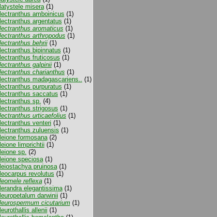
latystele misera
(1)
lectranthus amboinicus
(1)
lectranthus argentatus
(1)
lectranthus aromaticus
(1)
lectranthus arthropodus
(1)
lectranthus behrii
(1)
lectranthus bipinnatus
(1)
lectranthus fruticosus
(1)
lectranthus galpinii
(1)
lectranthus charianthus
(1)
lectranthus madagascariens..
(1)
lectranthus purpuratus
(1)
lectranthus saccatus
(1)
lectranthus sp.
(4)
lectranthus strigosus
(1)
lectranthus urticaefolius
(1)
lectranthus venteri
(1)
lectranthus zuluensis
(1)
leione formosana
(2)
leione limprichtii
(1)
leione sp.
(2)
leione speciosa
(1)
leiostachya pruinosa
(1)
leocarpus revolutus
(1)
leomele reflexa
(1)
lerandra elegantissima
(1)
leuropetalum darwinii
(1)
leurospermum cicutarium
(1)
eurothallis allenii
(1)