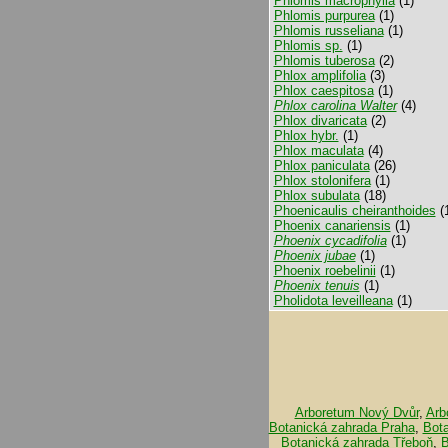
Phlomis macrophylla
(1)
Phlomis purpurea
(1)
Phlomis russeliana
(1)
Phlomis sp.
(1)
Phlomis tuberosa
(2)
Phlox amplifolia
(3)
Phlox caespitosa
(1)
Phlox carolina Walter
(4)
Phlox divaricata
(2)
Phlox hybr.
(1)
Phlox maculata
(4)
Phlox paniculata
(26)
Phlox stolonifera
(1)
Phlox subulata
(18)
Phoenicaulis cheiranthoides
(
Phoenix canariensis
(1)
Phoenix cycadifolia
(1)
Phoenix jubae
(1)
Phoenix roebelinii
(1)
Phoenix tenuis
(1)
Pholidota leveilleana
(1)
Arboretum Nový Dvůr
,
Arb
Botanická zahrada Praha
,
Bot
Botanická zahrada Třeboň
,
B