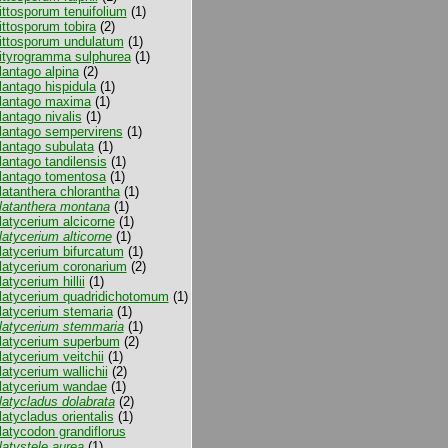
ittosporum tenuifolium
(1)
ittosporum tobira
(2)
ittosporum undulatum
(1)
ityrogramma sulphurea
(1)
lantago alpina
(2)
lantago hispidula
(1)
lantago maxima
(1)
lantago nivalis
(1)
lantago sempervirens
(1)
lantago subulata
(1)
lantago tandilensis
(1)
lantago tomentosa
(1)
latanthera chlorantha
(1)
latanthera montana
(1)
latycerium alcicorne
(1)
latycerium alticorne
(1)
latycerium bifurcatum
(1)
latycerium coronarium
(2)
latycerium hillii
(1)
latycerium quadridichotomum
(1)
latycerium stemaria
(1)
latycerium stemmaria
(1)
latycerium superbum
(2)
latycerium veitchii
(1)
latycerium wallichii
(2)
latycerium wandae
(1)
latycladus dolabrata
(2)
latycladus orientalis
(1)
latycodon grandiflorus
latystele aurea
(1)