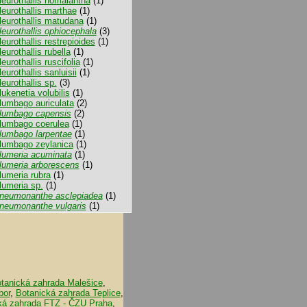
leurothallis homalantha
(1)
leurothallis marthae
(1)
leurothallis matudana
(1)
leurothallis ophiocephala
(3)
leurothallis restrepioides
(1)
leurothallis rubella
(1)
leurothallis ruscifolia
(1)
leurothallis sanluisii
(1)
leurothallis sp.
(3)
lukenetia volubilis
(1)
lumbago auriculata
(2)
lumbago capensis
(2)
lumbago coerulea
(1)
lumbago larpentae
(1)
lumbago zeylanica
(1)
lumeria acuminata
(1)
lumeria arborescens
(1)
lumeria rubra
(1)
lumeria sp.
(1)
neumonanthe asclepiadea
(1)
neumonanthe vulgaris
(1)
tanická zahrada Malešice
,
bor
,
Botanická zahrada Teplice
,
ká zahrada FTZ - ČZU Praha
,