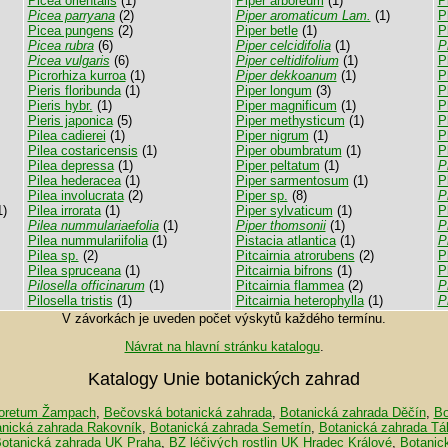
Picea orientalis
(1)
Piper arboreum
(1)
P
Picea parryana
(2)
Piper aromaticum Lam.
(1)
P
Picea pungens
(2)
Piper betle
(1)
P
Picea rubra
(6)
Piper celcidifolia
(1)
P
Picea vulgaris
(6)
Piper celtidifolium
(1)
P
Picrorhiza kurroa
(1)
Piper dekkoanum
(1)
P
Pieris floribunda
(1)
Piper longum
(3)
P
Pieris hybr.
(1)
Piper magnificum
(1)
P
Pieris japonica
(5)
Piper methysticum
(1)
P
Pilea cadierei
(1)
Piper nigrum
(1)
P
Pilea costaricensis
(1)
Piper obumbratum
(1)
P
Pilea depressa
(1)
Piper peltatum
(1)
P
Pilea hederacea
(1)
Piper sarmentosum
(1)
P
Pilea involucrata
(2)
Piper sp.
(8)
P
1)
Pilea irrorata
(1)
Piper sylvaticum
(1)
P
Pilea nummulariaefolia
(1)
Piper thomsonii
(1)
P
Pilea nummulariifolia
(1)
Pistacia atlantica
(1)
P
Pilea sp.
(2)
Pitcairnia atrorubens
(2)
P
Pilea spruceana
(1)
Pitcairnia bifrons
(1)
P
Pilosella officinarum
(1)
Pitcairnia flammea
(2)
P
Pilosella tristis
(1)
Pitcairnia heterophylla
(1)
P
V závorkách je uveden počet výskytů každého termínu.
Návrat na hlavní stránku katalogu
.
Katalogy Unie botanických zahrad
oretum Žampach
,
Bečovská botanická zahrada
,
Botanická zahrada Děčín
,
Bo
anická zahrada Rakovník
,
Botanická zahrada Semetín
,
Botanická zahrada Tá
otanická zahrada UK Praha
,
BZ léčivých rostlin UK Hradec Králové
,
Botanic