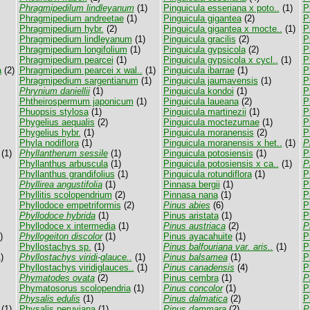
Phragmipedilum lindleyanum
(1)
Pinguicula esseriana x poto..
(1)
P
Phragmipedium andreetae
(1)
Pinguicula gigantea
(2)
P
Phragmipedium hybr.
(2)
Pinguicula gigantea x mocte..
(1)
P
Phragmipedium lindleyanum
(1)
Pinguicula gracilis
(2)
P
Phragmipedium longifolium
(1)
Pinguicula gypsicola
(2)
P
Phragmipedium pearcei
(1)
Pinguicula gypsicola x cycl..
(1)
P
a
(2)
Phragmipedium pearcei x wal..
(1)
Pinguicula ibarrae
(1)
P
Phragmipedium sargentianum
(1)
Pinguicula jaumavensis
(1)
P
Phrynium daniellii
(1)
Pinguicula kondoi
(1)
P
Phtheirospermum japonicum
(1)
Pinguicula laueana
(2)
P
Phuopsis stylosa
(1)
Pinguicula martinezii
(1)
P
Phygelius aequalis
(2)
Pinguicula moctezumae
(1)
P
Phygelius hybr.
(1)
Pinguicula moranensis
(2)
P
Phyla nodiflora
(1)
Pinguicula moranensis x het..
(1)
P
(1)
Phyllantherum sessile
(1)
Pinguicula potosiensis
(1)
P
Phyllanthus arbuscula
(1)
Pinguicula potosiensis x ca..
(1)
P
Phyllanthus grandifolius
(1)
Pinguicula rotundiflora
(1)
P
Phyllirea angustifolia
(1)
Pinnasa bergii
(1)
P
Phyllitis scolopendrium
(2)
Pinnasa nana
(1)
P
Phyllodoce empetriformis
(2)
Pinus abies
(6)
P
Phyllodoce hybrida
(1)
Pinus aristata
(1)
P
Phyllodoce x intermedia
(1)
Pinus austriaca
(2)
P
)
Phyllogeiton discolor
(1)
Pinus ayacahuite
(1)
P
Phyllostachys sp.
(1)
Pinus balfouriana var. aris..
(1)
P
)
Phyllostachys viridi-glauce..
(1)
Pinus balsamea
(1)
P
Phyllostachys viridiglauces..
(1)
Pinus canadensis
(4)
P
Phymatodes ovata
(2)
Pinus cembra
(1)
P
Phymatosorus scolopendria
(1)
Pinus concolor
(1)
P
Physalis edulis
(1)
Pinus dalmatica
(2)
P
(1)
Physalis peruviana
(1)
Pinus dammara
(2)
P