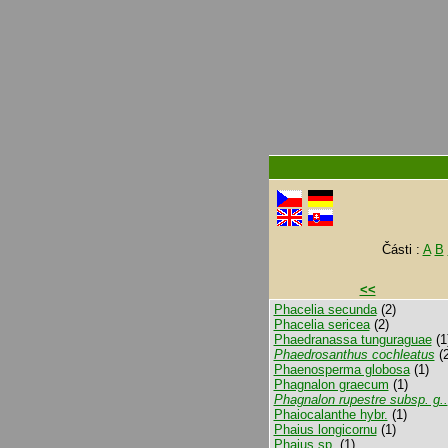
Části :
A
B
<<
Phacelia secunda
(2)
Phacelia sericea
(2)
Phaedranassa tunguraguae
(1
Phaedrosanthus cochleatus
(2
Phaenosperma globosa
(1)
Phagnalon graecum
(1)
Phagnalon rupestre subsp. g..
Phaiocalanthe hybr.
(1)
Phaius longicornu
(1)
Phaius sp.
(1)