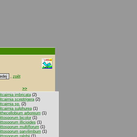
,
zpět
>>
itcairnia imbricata
(2)
itcairnia sceptrigera
(2)
itcairnia sp.
(2)
itcairnia sulphurea
(1)
ithecellobium arboreum
(1)
ittosporum bicolor
(1)
ittosporum illicioides
(1)
ittosporum multiflorum
(1)
ittosporum parvilimbum
(1)
ittosporum ralphii
(1)