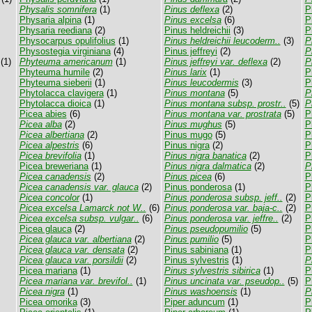
Physalis somnifera
(1)
Pinus deflexa
(2)
P
Physaria alpina
(1)
Pinus excelsa
(6)
P
Physaria reediana
(2)
Pinus heldreichii
(3)
P
Physocarpus opulifolius
(1)
Pinus heldreichii leucoderm..
(3)
P
Physostegia virginiana
(4)
Pinus jeffreyi
(2)
P
(1)
Phyteuma americanum
(1)
Pinus jeffreyi var. deflexa
(2)
P
Phyteuma humile
(2)
Pinus larix
(1)
P
Phyteuma sieberii
(1)
Pinus leucodermis
(3)
P
Phytolacca clavigera
(1)
Pinus montana
(5)
P
Phytolacca dioica
(1)
Pinus montana subsp. prostr..
(5)
P
Picea abies
(6)
Pinus montana var. prostrata
(5)
P
Picea alba
(2)
Pinus mughus
(5)
P
Picea albertiana
(2)
Pinus mugo
(5)
P
Picea alpestris
(6)
Pinus nigra
(2)
P
Picea brevifolia
(1)
Pinus nigra banatica
(2)
P
Picea breweriana
(1)
Pinus nigra dalmatica
(2)
P
Picea canadensis
(2)
Pinus picea
(6)
P
Picea canadensis var. glauca
(2)
Pinus ponderosa
(1)
P
Picea concolor
(1)
Pinus ponderosa subsp. jeff..
(2)
P
Picea excelsa Lamarck not W..
(6)
Pinus ponderosa var. baja-c..
(2)
P
Picea excelsa subsp. vulgar..
(6)
Pinus ponderosa var. jeffre..
(2)
P
Picea glauca
(2)
Pinus pseudopumilio
(5)
P
Picea glauca var. albertiana
(2)
Pinus pumilio
(5)
P
Picea glauca var. densata
(2)
Pinus sabiniana
(1)
P
Picea glauca var. porsildii
(2)
Pinus sylvestris
(1)
P
Picea mariana
(1)
Pinus sylvestris sibirica
(1)
P
Picea mariana var. brevifol..
(1)
Pinus uncinata var. pseudop..
(5)
P
Picea nigra
(1)
Pinus washoensis
(1)
P
Picea omorika
(3)
Piper aduncum
(1)
Pl