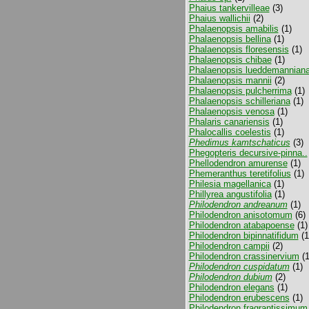
Phaius tankervilleae
(3)
Phaius wallichii
(2)
Phalaenopsis amabilis
(1)
Phalaenopsis bellina
(1)
Phalaenopsis floresensis
(1)
Phalaenopsis chibae
(1)
Phalaenopsis lueddemannian
Phalaenopsis mannii
(2)
Phalaenopsis pulcherrima
(1)
Phalaenopsis schilleriana
(1)
Phalaenopsis venosa
(1)
Phalaris canariensis
(1)
Phalocallis coelestis
(1)
Phedimus kamtschaticus
(3)
Phegopteris decursive-pinna..
Phellodendron amurense
(1)
Phemeranthus teretifolius
(1)
Philesia magellanica
(1)
Phillyrea angustifolia
(1)
Philodendron andreanum
(1)
Philodendron anisotomum
(6)
Philodendron atabapoense
(1)
Philodendron bipinnatifidum
(1
Philodendron campii
(2)
Philodendron crassinervium
(1
Philodendron cuspidatum
(1)
Philodendron dubium
(2)
Philodendron elegans
(1)
Philodendron erubescens
(1)
Philodendron fragrantissimum