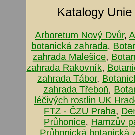
Katalogy Unie
Arboretum Nový Dvůr
,
A
botanická zahrada
,
Bota
zahrada Malešice
,
Botan
zahrada Rakovník
,
Botani
zahrada Tábor
,
Botanic
zahrada Třeboň
,
Bota
léčivých rostlin UK Hra
FTZ - ČZU Praha
,
De
Průhonice
,
Hamzův pa
Průhonická botanická 