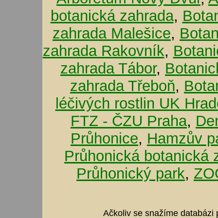
botanická zahrada
,
Bota
zahrada Malešice
,
Botan
zahrada Rakovník
,
Botani
zahrada Tábor
,
Botanic
zahrada Třeboň
,
Bota
léčivých rostlin UK Hra
FTZ - ČZU Praha
,
De
Průhonice
,
Hamzův pa
Průhonická botanická 
Průhonický park
,
ZOO
Ačkoliv se snažíme databázi p