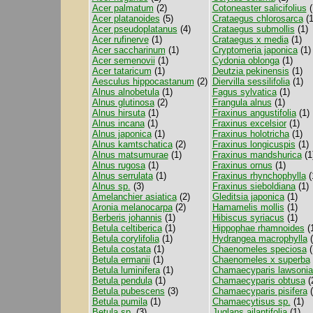
Acer palmatum
(2)
Cotoneaster salicifolius
(
Acer platanoides
(5)
Crataegus chlorosarca
(1
Acer pseudoplatanus
(4)
Crataegus submollis
(1)
Acer rufinerve
(1)
Crataegus x media
(1)
Acer saccharinum
(1)
Cryptomeria japonica
(1)
Acer semenovii
(1)
Cydonia oblonga
(1)
Acer tataricum
(1)
Deutzia pekinensis
(1)
Aesculus hippocastanum
(2)
Diervilla sessilifolia
(1)
Alnus alnobetula
(1)
Fagus sylvatica
(1)
Alnus glutinosa
(2)
Frangula alnus
(1)
Alnus hirsuta
(1)
Fraxinus angustifolia
(1)
Alnus incana
(1)
Fraxinus excelsior
(1)
Alnus japonica
(1)
Fraxinus holotricha
(1)
Alnus kamtschatica
(2)
Fraxinus longicuspis
(1)
Alnus matsumurae
(1)
Fraxinus mandshurica
(1
Alnus rugosa
(1)
Fraxinus ornus
(1)
Alnus serrulata
(1)
Fraxinus rhynchophylla
(
Alnus sp.
(3)
Fraxinus sieboldiana
(1)
Amelanchier asiatica
(2)
Gleditsia japonica
(1)
Aronia melanocarpa
(2)
Hamamelis mollis
(1)
Berberis johannis
(1)
Hibiscus syriacus
(1)
Betula celtiberica
(1)
Hippophae rhamnoides
(
Betula corylifolia
(1)
Hydrangea macrophylla
(
Betula costata
(1)
Chaenomeles speciosa
(
Betula ermanii
(1)
Chaenomeles x superba
Betula luminifera
(1)
Chamaecyparis lawsoni
Betula pendula
(1)
Chamaecyparis obtusa
(
Betula pubescens
(3)
Chamaecyparis pisifera
(
Betula pumila
(1)
Chamaecytisus sp.
(1)
Betula sp.
(3)
Juglans ailantifolia
(1)