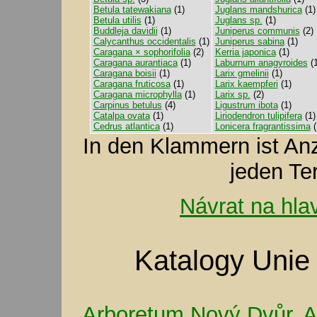
Betula tatewakiana
(1)
Juglans mandshurica
(1)
Betula utilis
(1)
Juglans sp.
(1)
Buddleja davidii
(1)
Juniperus communis
(2)
Calycanthus occidentalis
(1)
Juniperus sabina
(1)
Caragana × sophorifolia
(2)
Kerria japonica
(1)
Caragana aurantiaca
(1)
Laburnum anagyroides
(1
Caragana boisii
(1)
Larix gmelinii
(1)
Caragana fruticosa
(1)
Larix kaempferi
(1)
Caragana microphylla
(1)
Larix sp.
(2)
Carpinus betulus
(4)
Ligustrum ibota
(1)
Catalpa ovata
(1)
Liriodendron tulipifera
(1)
Cedrus atlantica
(1)
Lonicera fragrantissima
(
In den Klammern ist A
jeden Te
Návrat na hla
Katalogy Unie
Arboretum Nový Dvůr
,
A