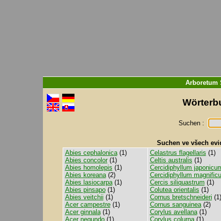
Arboretum 
Wörterbu
Suchen :
Suchen ve všech evi
Abies cephalonica
(1)
Celastrus flagellaris
(1)
Abies concolor
(1)
Celtis australis
(1)
Abies homolepis
(1)
Cercidiphyllum japonicu
Abies koreana
(2)
Cercidiphyllum magnific
Abies lasiocarpa
(1)
Cercis siliquastrum
(1)
Abies pinsapo
(1)
Colutea orientalis
(1)
Abies veitchii
(1)
Cornus bretschneideri
(1
Acer campestre
(1)
Cornus sanguinea
(2)
Acer ginnala
(1)
Corylus avellana
(1)
Acer negundo
(1)
Corylus colurna
(1)