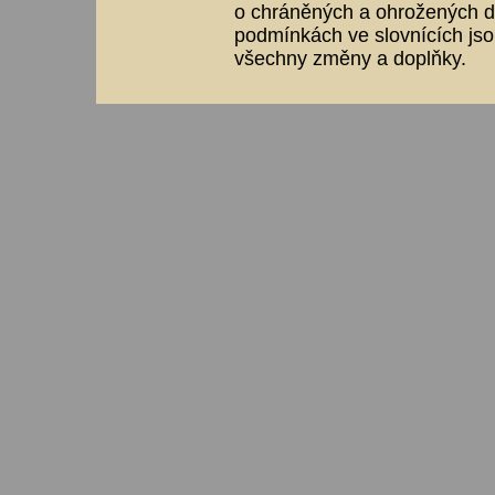
o chráněných a ohrožených dr
podmínkách ve slovnících jso
všechny změny a doplňky.