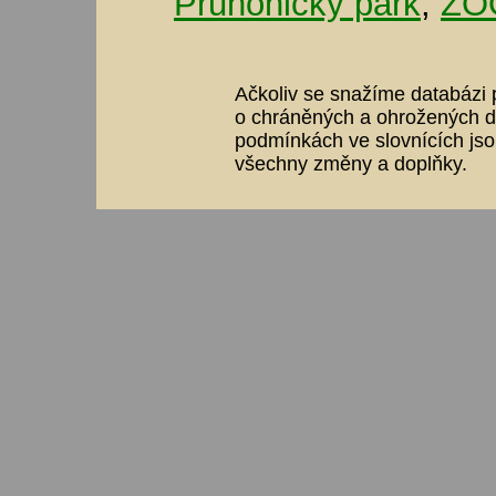
Průhonický park
,
ZOO
Ačkoliv se snažíme databázi p
o chráněných a ohrožených dr
podmínkách ve slovnících jso
všechny změny a doplňky.