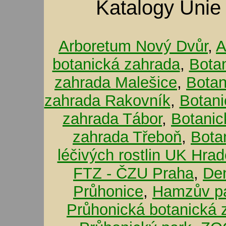
Katalogy Unie
Arboretum Nový Dvůr
,
A
botanická zahrada
,
Bota
zahrada Malešice
,
Botan
zahrada Rakovník
,
Botani
zahrada Tábor
,
Botanic
zahrada Třeboň
,
Bota
léčivých rostlin UK Hra
FTZ - ČZU Praha
,
De
Průhonice
,
Hamzův pa
Průhonická botanická 