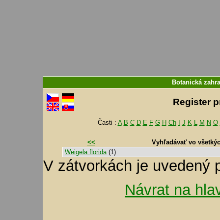
Botanická zahr
Register 
Časti :
A
B
C
D
E
F
G
H
Ch
I
J
K
L
M
N
O
<<
Vyhľadávať vo všetký
Weigela florida
(1)
V zátvorkách je uvedený 
Návrat na hla