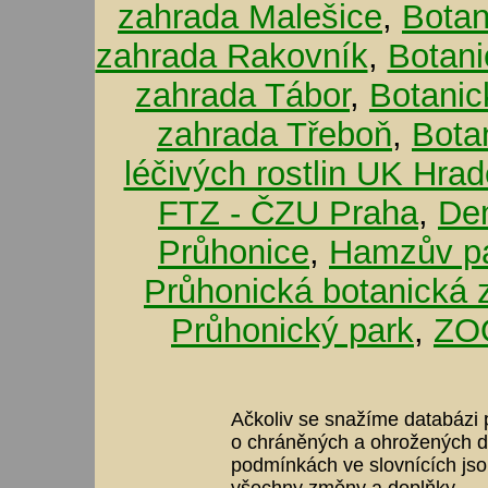
zahrada Malešice
,
Botan
zahrada Rakovník
,
Botani
zahrada Tábor
,
Botanic
zahrada Třeboň
,
Bota
léčivých rostlin UK Hra
FTZ - ČZU Praha
,
De
Průhonice
,
Hamzův pa
Průhonická botanická 
Průhonický park
,
ZOO
Ačkoliv se snažíme databázi p
o chráněných a ohrožených dr
podmínkách ve slovnících jso
všechny změny a doplňky.