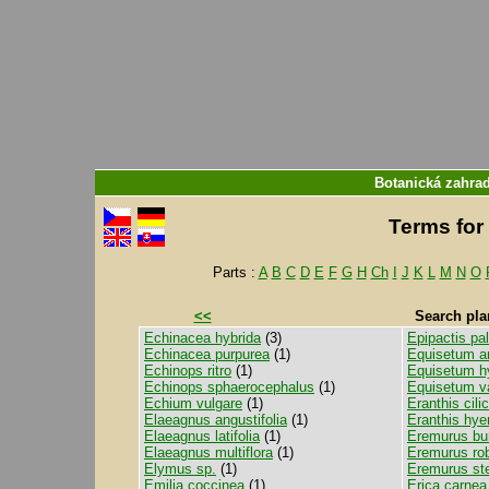
Botanická zahra
Terms for 
Parts :
A
B
C
D
E
F
G
H
Ch
I
J
K
L
M
N
O
<<
Search pla
Echinacea hybrida
(3)
Epipactis pal
Echinacea purpurea
(1)
Equisetum a
Echinops ritro
(1)
Equisetum h
Echinops sphaerocephalus
(1)
Equisetum v
Echium vulgare
(1)
Eranthis cili
Elaeagnus angustifolia
(1)
Eranthis hye
Elaeagnus latifolia
(1)
Eremurus bu
Elaeagnus multiflora
(1)
Eremurus ro
Elymus sp.
(1)
Eremurus st
Emilia coccinea
(1)
Erica carnea