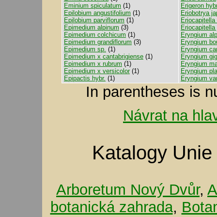
Eminium spiculatum
(1)
Erigeron hybr
Epilobium angustifolium
(1)
Eriobotrya j
Epilobium parviflorum
(1)
Eriocapitell
Epimedium alpinum
(3)
Eriocapitella
Epimedium colchicum
(1)
Eryngium al
Epimedium grandiflorum
(3)
Eryngium bou
Epimedium sp.
(1)
Eryngium ca
Epimedium x cantabrigiense
(1)
Eryngium gi
Epimedium x rubrum
(1)
Eryngium ma
Epimedium x versicolor
(1)
Eryngium pl
Epipactis hybr.
(1)
Eryngium var
In parentheses is n
Návrat na hla
Katalogy Unie
Arboretum Nový Dvůr
,
A
botanická zahrada
,
Bota