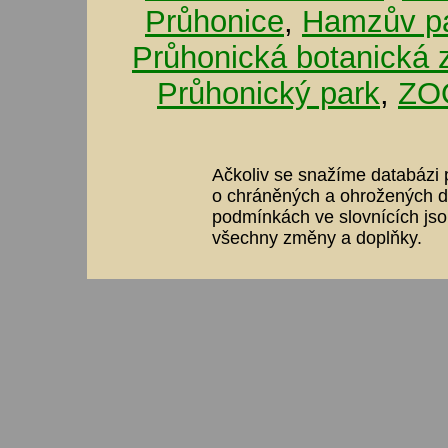
Průhonice
,
Hamzův pa
Průhonická botanická 
Průhonický park
,
ZOO
Ačkoliv se snažíme databázi p
o chráněných a ohrožených dr
podmínkách ve slovnících jso
všechny změny a doplňky.