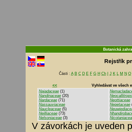
Botanická zahr
Rejstřík p
Části :
A
B
C
D
E
F
G
H
Ch
I
J
K
L
M
N
O
<<
Vyhledávat ve všech 
Najadaceae
(1)
Nemacladac
Nandinaceae
(20)
Neocallitrop
Nardaceae
(71)
Neottiaceae
Nassauviaceae
Nepetaceae
Naucleaceae
(5)
Neuwiediace
Neilliaceae
(73)
Nhandirobac
Nelsoniaceae
(3)
Nicotaniace
V závorkách je uveden p