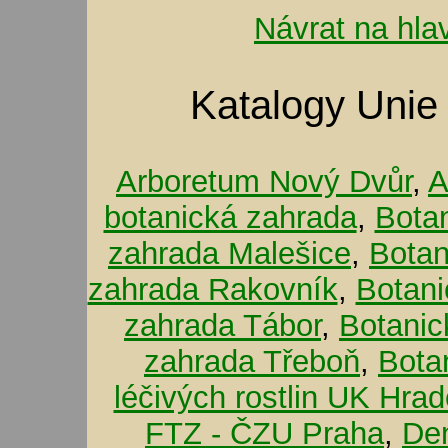
Návrat na hla
Katalogy Unie
Arboretum Nový Dvůr
,
A
botanická zahrada
,
Bota
zahrada Malešice
,
Botan
zahrada Rakovník
,
Botani
zahrada Tábor
,
Botanic
zahrada Třeboň
,
Bota
léčivých rostlin UK Hra
FTZ - ČZU Praha
,
De