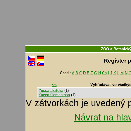
ZOO a Botanický
Register 
Časti :
A
B
C
D
E
F
G
H
Ch
I
J
K
L
M
N
<<
Vyhľadávať vo všetký
Yucca aloifolia
(1)
Yucca filamentosa
(1)
V zátvorkách je uvedený 
Návrat na hla