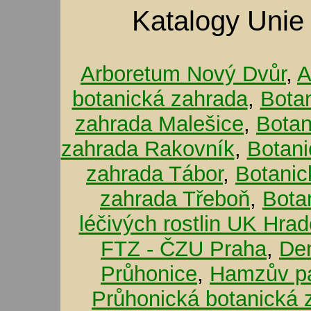
Katalogy Unie
Arboretum Nový Dvůr
,
A
botanická zahrada
,
Bota
zahrada Malešice
,
Botan
zahrada Rakovník
,
Botani
zahrada Tábor
,
Botanic
zahrada Třeboň
,
Bota
léčivých rostlin UK Hra
FTZ - ČZU Praha
,
De
Průhonice
,
Hamzův pa
Průhonická botanická 