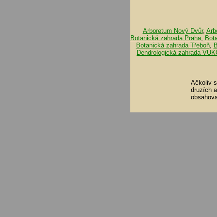
Arboretum Nový Dvůr
,
Arb
Botanická zahrada Praha
,
Bot
Botanická zahrada Třeboň
,
B
Dendrologická zahrada VUK
Ačkoliv 
druzích 
obsahova