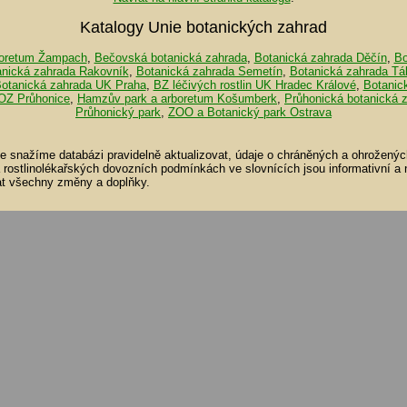
Katalogy Unie botanických zahrad
oretum Žampach
,
Bečovská botanická zahrada
,
Botanická zahrada Děčín
,
Bo
anická zahrada Rakovník
,
Botanická zahrada Semetín
,
Botanická zahrada Tá
otanická zahrada UK Praha
,
BZ léčivých rostlin UK Hradec Králové
,
Botanic
OZ Průhonice
,
Hamzův park a arboretum Košumberk
,
Průhonická botanická 
Průhonický park
,
ZOO a Botanický park Ostrava
se snažíme databázi pravidelně aktualizovat, údaje o chráněných a ohroženýc
a rostlinolékařských dovozních podmínkách ve slovnících jsou informativní a
t všechny změny a doplňky.