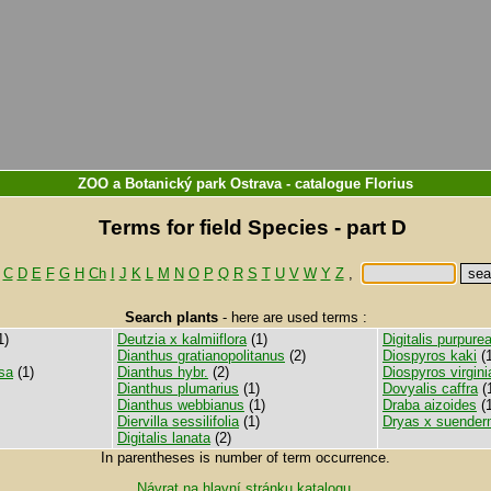
ZOO a Botanický park Ostrava
-
catalogue
Florius
Terms for field Species - part D
C
D
E
F
G
H
Ch
I
J
K
L
M
N
O
P
Q
R
S
T
U
V
W
Y
Z
,
Search plants
-
here are used terms :
1)
Deutzia x kalmiiflora
(1)
Digitalis purpure
Dianthus gratianopolitanus
(2)
Diospyros kaki
(1
sa
(1)
Dianthus hybr.
(2)
Diospyros virgin
Dianthus plumarius
(1)
Dovyalis caffra
(
Dianthus webbianus
(1)
Draba aizoides
(1
Diervilla sessilifolia
(1)
Dryas x suender
Digitalis lanata
(2)
In parentheses is number of term occurrence.
Návrat na hlavní stránku katalogu
.