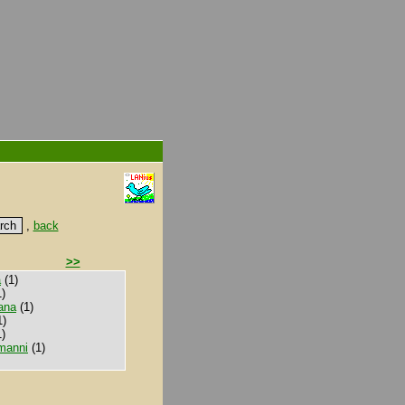
,
back
>>
a
(1)
)
iana
(1)
1)
)
manni
(1)