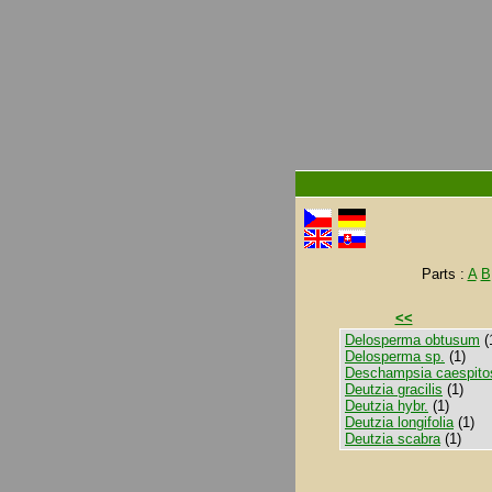
Parts :
A
B
<<
Delosperma obtusum
(
Delosperma sp.
(1)
Deschampsia caespito
Deutzia gracilis
(1)
Deutzia hybr.
(1)
Deutzia longifolia
(1)
Deutzia scabra
(1)