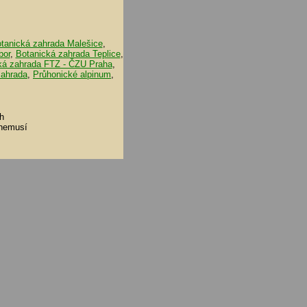
tanická zahrada Malešice
,
bor
,
Botanická zahrada Teplice
,
ká zahrada FTZ - ČZU Praha
,
zahrada
,
Průhonické alpinum
,
h
 nemusí