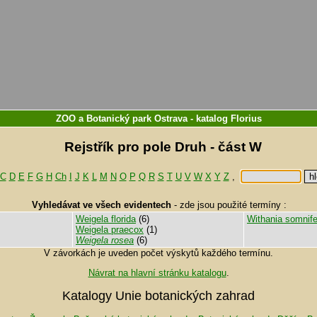
ZOO a Botanický park Ostrava
-
katalog
Florius
Rejstřík pro pole Druh - část W
C
D
E
F
G
H
Ch
I
J
K
L
M
N
O
P
Q
R
S
T
U
V
W
X
Y
Z
,
Vyhledávat ve všech evidentech
-
zde jsou použité termíny :
Weigela florida
(6)
Withania somnife
Weigela praecox
(1)
Weigela rosea
(6)
V závorkách je uveden počet výskytů každého termínu.
Návrat na hlavní stránku katalogu
.
Katalogy Unie botanických zahrad