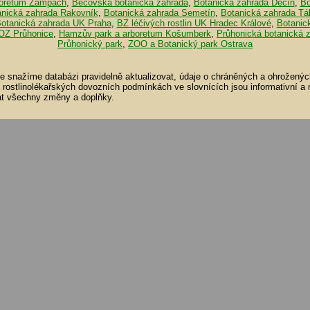
oretum Žampach
,
Bečovská botanická zahrada
,
Botanická zahrada Děčín
,
Bo
anická zahrada Rakovník
,
Botanická zahrada Semetín
,
Botanická zahrada Tá
otanická zahrada UK Praha
,
BZ léčivých rostlin UK Hradec Králové
,
Botanic
OZ Průhonice
,
Hamzův park a arboretum Košumberk
,
Průhonická botanická 
Průhonický park
,
ZOO a Botanický park Ostrava
se snažíme databázi pravidelně aktualizovat, údaje o chráněných a ohroženýc
a rostlinolékařských dovozních podmínkách ve slovnících jsou informativní a
t všechny změny a doplňky.