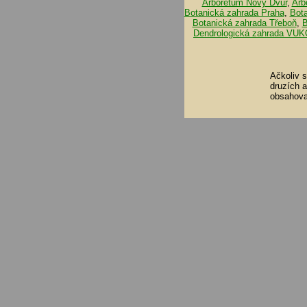
Arboretum Nový Dvůr
,
Arb
Botanická zahrada Praha
,
Bot
Botanická zahrada Třeboň
,
B
Dendrologická zahrada VUK
Ačkoliv 
druzích 
obsahova