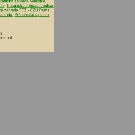
tanická zahrada Malešice
,
bor
,
Botanická zahrada Teplice
,
ká zahrada FTZ - ČZU Praha
,
zahrada
,
Průhonické alpinum
,
h
 nemusí