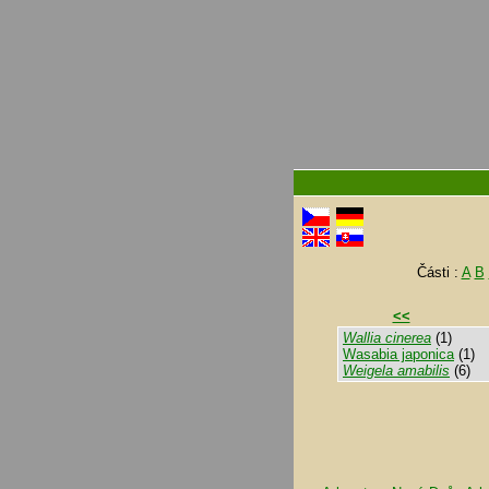
Části :
A
B
<<
Wallia cinerea
(1)
Wasabia japonica
(1)
Weigela amabilis
(6)