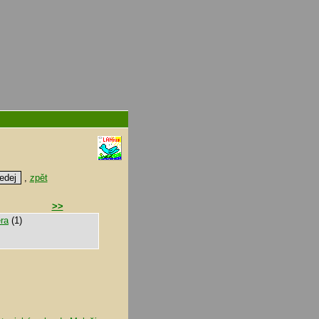
,
zpět
>>
ra
(1)