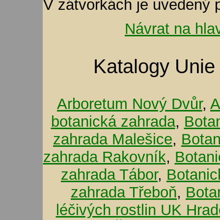
V zátvorkách je uvedený 
Návrat na hla
Katalogy Unie
Arboretum Nový Dvůr
,
A
botanická zahrada
,
Bota
zahrada Malešice
,
Botan
zahrada Rakovník
,
Botani
zahrada Tábor
,
Botanic
zahrada Třeboň
,
Bota
léčivých rostlin UK Hra