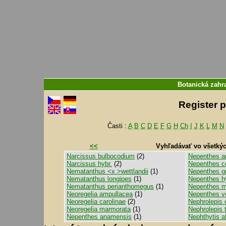
Botanická zahr
Register 
Časti :
A
B
C
D
E
F
G
H
Ch
I
J
K
L
M
N
<<
Vyhľadávať vo všetký
Narcissus bulbocodium
(2)
Nepenthes an
Narcissus hybr.
(2)
Nepenthes c
Nematanthus <x >wettlandii
(1)
Nepenthes gr
Nematanthus longipes
(1)
Nepenthes h
Nematanthus perianthomegus
(1)
Nepenthes mi
Neoregelia ampullacea
(1)
Nepenthes v
Neoregelia carolinae
(2)
Nephrolepis 
Neoregelia marmorata
(1)
Nephrolepis 
Nepenthes anamensis
(1)
Nephthytis af