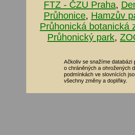
FTZ - ČZU Praha
,
De
Průhonice
,
Hamzův pa
Průhonická botanická 
Průhonický park
,
ZOO
Ačkoliv se snažíme databázi p
o chráněných a ohrožených dr
podmínkách ve slovnících jso
všechny změny a doplňky.