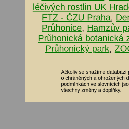
léčivých rostlin UK Hra
FTZ - ČZU Praha
,
De
Průhonice
,
Hamzův pa
Průhonická botanická 
Průhonický park
,
ZOO
Ačkoliv se snažíme databázi p
o chráněných a ohrožených dr
podmínkách ve slovnících jso
všechny změny a doplňky.