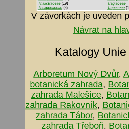
Thalictraceae
(19)
Tragiaceae
Theligonaceae
(8)
Trapaceae
(1
V závorkách je uveden p
Návrat na hla
Katalogy Unie
Arboretum Nový Dvůr
,
A
botanická zahrada
,
Bota
zahrada Malešice
,
Botan
zahrada Rakovník
,
Botani
zahrada Tábor
,
Botanic
zahrada Třeboň
,
Bota