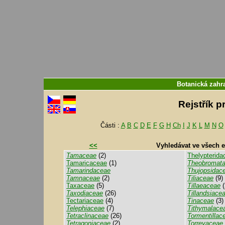
Botanická zahr
Rejstřík p
Části :
A
B
C
D
E
F
G
H
Ch
I
J
K
L
M
N
O
<<
Vyhledávat ve všech 
Tamaceae
(2)
Thelypterida
Tamaricaceae
(1)
Theobromat
Tamarindaceae
Thujopsidac
Tamnaceae
(2)
Tiliaceae
(9)
Taxaceae
(5)
Tillaeaceae
(
Taxodiaceae
(26)
Tillandsiace
Tectariaceae
(4)
Tinaceae
(3)
Telephiaceae
(7)
Tithymalace
Tetraclinaceae
(26)
Tormentillac
Tetragoniaceae
(2)
Torreyaceae