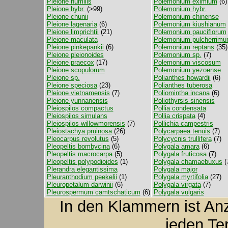
Pleione humilis
Polemonium eximium
(6)
Pleione hybr.
(>99)
Polemonium hybr.
Pleione chunii
Polemonium chinense
Pleione lagenaria
(6)
Polemonium kiushianum
Pleione limprichtii
(21)
Polemonium pauciflorum
Pleione maculata
Polemonium pulcherrim
Pleione pinkepankii
(6)
Polemonium reptans
(35)
Pleione pleionoides
Polemonium sp.
(7)
Pleione praecox
(17)
Polemonium viscosum
Pleione scopulorum
Polemonium yezoense
Pleione sp.
Polianthes howardii
(6)
Pleione speciosa
(23)
Polianthes tuberosa
Pleione vietnamensis
(7)
Poliomintha incana
(6)
Pleione yunnanensis
Poliothyrsis sinensis
Pleiospilos compactus
Pollia condensata
Pleiospilos simulans
Pollia crispata
(4)
Pleiospilos willowmorensis
(7)
Pollichia campestris
Pleiostachya pruinosa
(26)
Polycarpaea tenuis
(7)
Pleocarpus revolutus
(5)
Polycycnis trullifera
(7)
Pleopeltis bombycina
(6)
Polygala amara
(6)
Pleopeltis macrocarpa
(5)
Polygala fruticosa
(7)
Pleopeltis polypodioides
(1)
Polygala chamaebuxus
(
Plerandra elegantissima
Polygala major
Pleuranthodium peekelii
(1)
Polygala myrtifolia
(27)
Pleuropetalum darwinii
(6)
Polygala virgata
(7)
Pleurospermum camtschaticum
(6)
Polygala vulgaris
In den Klammern ist A
jeden Te