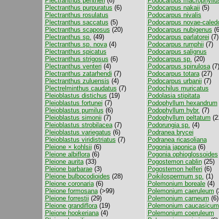
Plectranthus pentheri
(6)
Podocarpus macrophyllu
Plectranthus purpuratus
(6)
Podocarpus nakaii
(5)
Plectranthus rosulatus
Podocarpus nivalis
Plectranthus saccatus
(5)
Podocarpus novae-caled
Plectranthus scaposus
(20)
Podocarpus nubigenus
(6
Plectranthus sp.
(49)
Podocarpus parlatorei
(7)
Plectranthus sp. nova
(4)
Podocarpus rumphii
(7)
Plectranthus spicatus
Podocarpus salignus
Plectranthus strigosus
(6)
Podocarpus sp.
(20)
Plectranthus venteri
(4)
Podocarpus spinulosa
(7
Plectranthus zatarhendi
(7)
Podocarpus totara
(27)
Plectranthus zuluensis
(4)
Podocarpus urbanii
(7)
Plectrelminthus caudatus
(7)
Podochilus muricatus
Pleioblastus distichus
(19)
Podolasia stipitata
Pleioblastus fortunei
(7)
Podophyllum hexandrum
Pleioblastus pumilus
(6)
Podophyllum hybr.
(7)
Pleioblastus simonii
(7)
Podophyllum peltatum
(2
Pleioblastus strobilacea
(7)
Podorungia sp.
(4)
Pleioblastus variegatus
(6)
Podranea brycei
Pleioblastus viridistriatus
(7)
Podranea ricasoliana
Pleione × kohlsii
(6)
Pogonia japonica
(6)
Pleione albiflora
(6)
Pogonia ophioglossoides
Pleione aurita
(33)
Pogostemon cablin
(25)
Pleione barbarae
(3)
Pogostemon helferi
(6)
Pleione bulbocodioides
(28)
Poikilospermum sp.
(1)
Pleione coronaria
(6)
Polemonium boreale
(4)
Pleione formosana
(>99)
Polemonium caeruleum
(
Pleione forrestii
(29)
Polemonium carneum
(6)
Pleione grandiflora
(19)
Polemonium caucasicum
Pleione hookeriana
(4)
Polemonium coeruleum