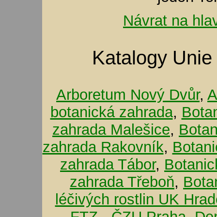
Návrat na hla
Katalogy Unie
Arboretum Nový Dvůr
,
A
botanická zahrada
,
Bota
zahrada Malešice
,
Botan
zahrada Rakovník
,
Botani
zahrada Tábor
,
Botanic
zahrada Třeboň
,
Bota
léčivých rostlin UK Hra
FTZ - ČZU Praha
,
De