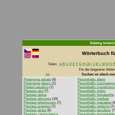
Katalog botani
Wörterbuch für
Teilen :
A
B
C
D
E
F
G
H
Ch
I
J
K
L
M
N
O
Für die langsame Verbi
<<
Suchen ve všech evi
Plagiogyria adnata
(6)
Pleurothallis allenii
Plagiogyria glauca
(1)
Pleurothallis cocornaensi
Planera aquatica
(7)
Pleurothallis costaricensi
Plantago afra
(7)
Pleurothallis grobyi
Plantago alpina
Pleurothallis homalantha
Plantago altissima
(19)
Pleurothallis marthae
Plantago arborescens
(7)
Pleurothallis matudana
(4
Plantago argentea
(7)
Pleurothallis neglecta
(7)
Plantago atrata
(6)
Pleurothallis peculiaris
(7
Plantago camtschatica
Pleurothallis restrepioide