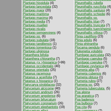
Plantago hispidula
(4)
Pleurothallis rubella
Plantago lanceolata
(32)
Pleurothallis ruscifolia
(4)
Plantago major
(20)
Pleurothallis sanluisii
(4)
Plantago maritima
Pleurothallis schiedei
(6)
Plantago maxima
(4)
Pleurothallis sp.
Plantago media
(7)
Pleurothallis titan
(7)
Plantago muelleri
Pleurothallis truncata
(7)
Plantago nivalis
Pleurothallis tuerckheimii
Plantago sempervirens
(4)
Pleurothallis villosa
(7)
Plantago sp.
(6)
Plinia cauliflora
(23)
Plantago subulata
(18)
Plinia edulis
(6)
Plantago tandilensis
(1)
Plinia phitrantha
Plantago tomentosa
(1)
Plocama pendula
(6)
Plantago uliginosa
Plukenetia volubilis
Platanthera bifolia
Plumbago auriculata
(32)
Platanthera chlorantha
(7)
Plumbago caerulea
(5)
Platanus <x >hispanica
(>99)
Plumbago coerulea
(7)
Platanus occidentalis
(40)
Plumbago zeylanica
(4)
Platanus orientalis
(25)
Plumeria alba
(7)
Platanus racemosa
Plumeria cubensis
(6)
Platanus x acerifolia
(7)
Plumeria obtusa
(1)
Platanus x hispanica
(1)
Plumeria rubra
(27)
Platycarya strobilacea
(32)
Plumeria sp.
(20)
Platycerium alcicorne
(40)
Plumeria tuberculata
(5)
Platycerium andinum
(26)
Poa alpina
Platycerium angolense
(6)
Poa araratica
(7)
Platycerium bifurcatum
Poa badensis
Platycerium coronarium
(26)
Poa bulbosa
(7)
Platycerium elephantotis
(19)
Poa cita
(5)
Platycerium ellisii
Poa compressa
(7)