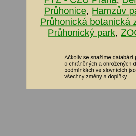
Průhonice
,
Hamzův pa
Průhonická botanická 
Průhonický park
,
ZOO
Ačkoliv se snažíme databázi p
o chráněných a ohrožených dr
podmínkách ve slovnících jso
všechny změny a doplňky.