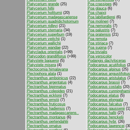
Platycerium grande
(25)
Poa crassipes
(6)
Platycerium hillii
Poa glauca
(6)
Platycerium holttumii
(20)
Poa chaixii
Platycerium madagascariense
Poa labillardierei
(6)
Platycerium quadridichotomum
Poa molineri
(7)
Platycerium ridleyi
(21)
Poa nemoralis
(7)
Platycerium stemaria
(34)
Poa palustris
(7)
Platycerium superbum
(19)
Poa pratensis
(21)
Platycerium veitchii
(1)
Poa remota
Platycerium wallichii
Poa stiriaca
(7)
Platycerium wandae
(22)
Poa supina
(7)
Platycladus orientalis
(>99)
Poa trivialis
Platycodon grandiflorus
(>99)
Poa versicolor
Platystele baqueroi
(5)
Podangis dactyloceras
Platystele misera
(4)
Podocarpus acutifolius
(2
Plectocomia himalayana
Podocarpus alpinus
(25)
Plectophora alata
(1)
Podocarpus angustifolius
Plectranthus amboinicus
(22)
Podocarpus aristulatus
(7
Plectranthus argentatus
(4)
Podocarpus brassii
(7)
Plectranthus bipinnatus
Podocarpus costalis
(20)
Plectranthus coleoides
(21)
Podocarpus cunninghami
Plectranthus ecklonii
(7)
Podocarpus elatus
(5)
Plectranthus ernstii
(7)
Podocarpus elongata
Plectranthus fruticosus
Podocarpus falcatus
(7)
Plectranthus hadiensis
(7)
Podocarpus gaussenii
(1
Plectranthus madagascariens..
Podocarpus hallii
(27)
Plectranthus montanus
(6)
Podocarpus henckelii
Plectranthus oertendahlii
Podocarpus hybr.
(26)
Plectranthus ornatus
Podocarpus lawrencei
(30