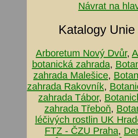
Návrat na hla
Katalogy Unie
Arboretum Nový Dvůr
,
A
botanická zahrada
,
Bota
zahrada Malešice
,
Botan
zahrada Rakovník
,
Botani
zahrada Tábor
,
Botanic
zahrada Třeboň
,
Bota
léčivých rostlin UK Hra
FTZ - ČZU Praha
,
De