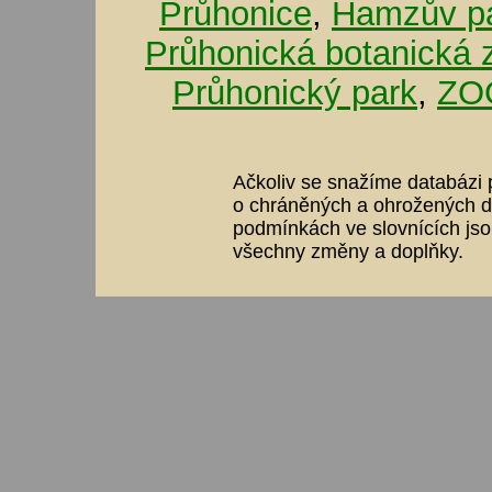
Průhonice
,
Hamzův pa
Průhonická botanická 
Průhonický park
,
ZOO
Ačkoliv se snažíme databázi p
o chráněných a ohrožených dr
podmínkách ve slovnících jso
všechny změny a doplňky.