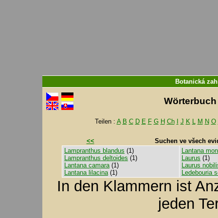
Botanická zah
Wörterbuch f
Teilen :
A
B
C
D
E
F
G
H
Ch
I
J
K
L
M
N
O
<<
Suchen ve všech evi
Lampranthus blandus
(1)
Lantana mon
Lampranthus deltoides
(1)
Laurus
(1)
Lantana camara
(1)
Laurus nobili
Lantana lilacina
(1)
Ledebouria s
In den Klammern ist A
jeden Te