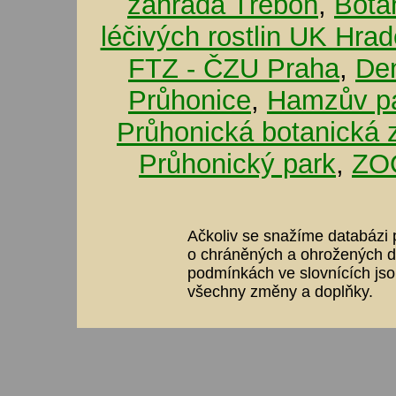
zahrada Třeboň
,
Bota
léčivých rostlin UK Hra
FTZ - ČZU Praha
,
De
Průhonice
,
Hamzův pa
Průhonická botanická 
Průhonický park
,
ZOO
Ačkoliv se snažíme databázi p
o chráněných a ohrožených dr
podmínkách ve slovnících jso
všechny změny a doplňky.