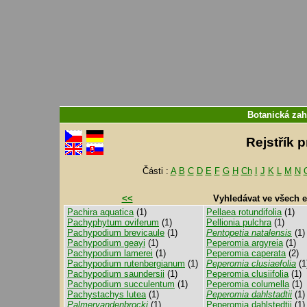
Botanická zah
Rejstřík 
Části :
A
B
C
D
E
F
G
H
Ch
I
J
K
L
M
N
<<
Vyhledávat ve všech 
Pachira aquatica
(1)
Pellaea rotundifolia
(1)
Pachyphytum oviferum
(1)
Pellionia pulchra
(1)
Pachypodium brevicaule
(1)
Pentopetia natalensis
(1)
Pachypodium geayi
(1)
Peperomia argyreia
(1)
Pachypodium lamerei
(1)
Peperomia caperata
(2)
Pachypodium rutenbergianum
(1)
Peperomia clusiaefolia
(1
Pachypodium saundersii
(1)
Peperomia clusiifolia
(1)
Pachypodium succulentum
(1)
Peperomia columella
(1)
Pachystachys lutea
(1)
Peperomia dahlstadtii
(1)
Palmervandenbrocki
(1)
Peperomia dahlstedtii
(1)