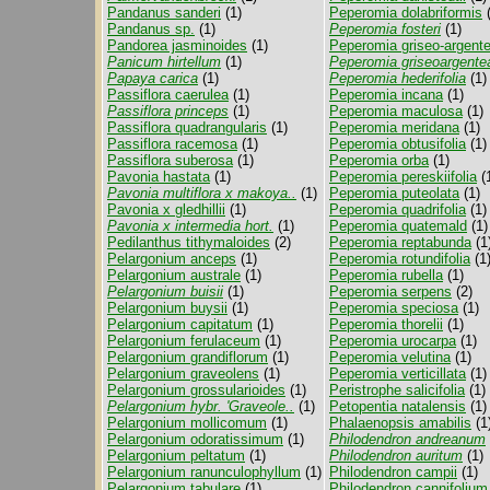
Pandanus sanderi
(1)
Peperomia dolabriformis
(
Pandanus sp.
(1)
Peperomia fosteri
(1)
Pandorea jasminoides
(1)
Peperomia griseo-argent
Panicum hirtellum
(1)
Peperomia griseoargente
Papaya carica
(1)
Peperomia hederifolia
(1)
Passiflora caerulea
(1)
Peperomia incana
(1)
Passiflora princeps
(1)
Peperomia maculosa
(1)
Passiflora quadrangularis
(1)
Peperomia meridana
(1)
Passiflora racemosa
(1)
Peperomia obtusifolia
(1)
Passiflora suberosa
(1)
Peperomia orba
(1)
Pavonia hastata
(1)
Peperomia pereskiifolia
(
Pavonia multiflora x makoya..
(1)
Peperomia puteolata
(1)
Pavonia x gledhillii
(1)
Peperomia quadrifolia
(1)
Pavonia x intermedia hort.
(1)
Peperomia quatemald
(1)
Pedilanthus tithymaloides
(2)
Peperomia reptabunda
(1
Pelargonium anceps
(1)
Peperomia rotundifolia
(1
Pelargonium australe
(1)
Peperomia rubella
(1)
Pelargonium buisii
(1)
Peperomia serpens
(2)
Pelargonium buysii
(1)
Peperomia speciosa
(1)
Pelargonium capitatum
(1)
Peperomia thorelii
(1)
Pelargonium ferulaceum
(1)
Peperomia urocarpa
(1)
Pelargonium grandiflorum
(1)
Peperomia velutina
(1)
Pelargonium graveolens
(1)
Peperomia verticillata
(1)
Pelargonium grossularioides
(1)
Peristrophe salicifolia
(1)
Pelargonium hybr. 'Graveole..
(1)
Petopentia natalensis
(1)
Pelargonium mollicomum
(1)
Phalaenopsis amabilis
(1
Pelargonium odoratissimum
(1)
Philodendron andreanum
Pelargonium peltatum
(1)
Philodendron auritum
(1)
Pelargonium ranunculophyllum
(1)
Philodendron campii
(1)
Pelargonium tabulare
(1)
Philodendron cannifolium