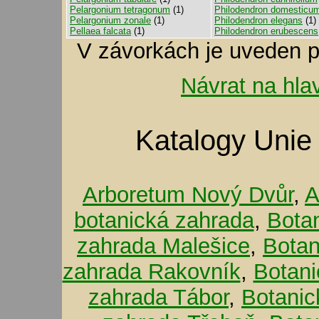
Pelargonium tetragonum
(1)
Philodendron domesticu
Pelargonium zonale
(1)
Philodendron elegans
(1)
Pellaea falcata
(1)
Philodendron erubescens
V závorkách je uveden p
Návrat na hla
Katalogy Unie
Arboretum Nový Dvůr
,
A
botanická zahrada
,
Bota
zahrada Malešice
,
Botan
zahrada Rakovník
,
Botani
zahrada Tábor
,
Botanic