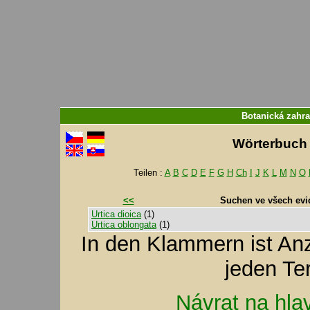
Botanická zahr
Wörterbuch f
Teilen :
A
B
C
D
E
F
G
H
Ch
I
J
K
L
M
N
O
<<
Suchen ve všech evi
Urtica dioica
(1)
Urtica oblongata
(1)
In den Klammern ist A
jeden Te
Návrat na hla