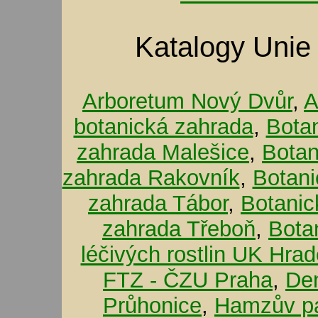
Katalogy Unie
Arboretum Nový Dvůr
,
A
botanická zahrada
,
Bota
zahrada Malešice
,
Botan
zahrada Rakovník
,
Botani
zahrada Tábor
,
Botanic
zahrada Třeboň
,
Bota
léčivých rostlin UK Hra
FTZ - ČZU Praha
,
De
Průhonice
,
Hamzův pa