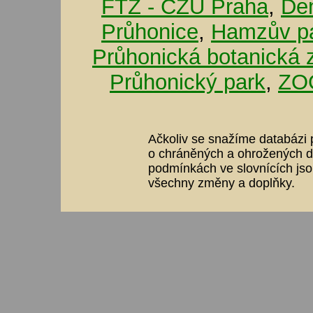
FTZ - ČZU Praha
,
De
Průhonice
,
Hamzův pa
Průhonická botanická 
Průhonický park
,
ZOO
Ačkoliv se snažíme databázi p
o chráněných a ohrožených dr
podmínkách ve slovnících jso
všechny změny a doplňky.