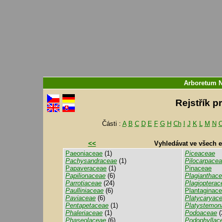
Arboretum 
Rejstřík p
Části :
A
B
C
D
E
F
G
H
Ch
I
J
K
L
M
N
<<
Vyhledávat ve všech 
Paeoniaceae
(1)
Piceaceae
Pachysandraceae
(1)
Pilocarpace
Papaveraceae
(1)
Pinaceae
Papilionaceae
(6)
Plagianthac
Parrotiaceae
(24)
Plagiopterac
Paulliniaceae
(6)
Plantaginacea
Paviaceae
(6)
Platycaryac
Pentapetaceae
(1)
Platystemon
Phaleriaceae
(1)
Podoaceae
(
Phaseolaceae
(6)
Podophyllac