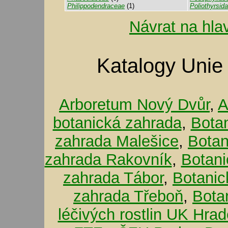
Philippodendraceae
(1)
Poliothyrsid
Návrat na hla
Katalogy Unie
Arboretum Nový Dvůr
,
A
botanická zahrada
,
Bota
zahrada Malešice
,
Botan
zahrada Rakovník
,
Botani
zahrada Tábor
,
Botanic
zahrada Třeboň
,
Bota
léčivých rostlin UK Hra